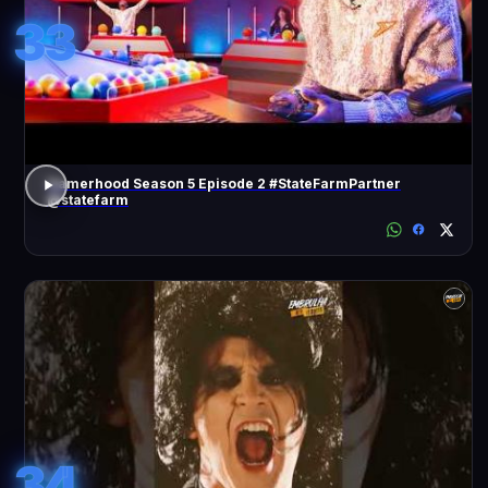
33
Gamerhood Season 5 Episode 2 #StateFarmPartner
@statefarm
34