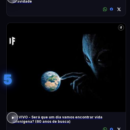
Gravidade
5
AO VIVO - Será que um dia vamos encontrar vida
alienígena? (60 anos de busca)