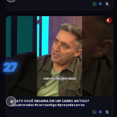
27
QUATO VOCÊ PAGARIA EM UM CARRO ANTIGO?
#quatrorodas #carroantigo #preçodecarros