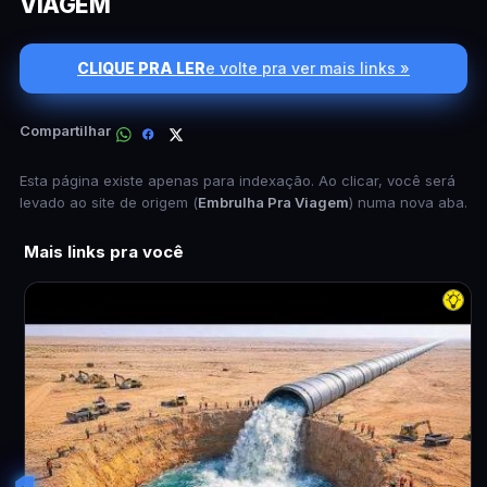
VIAGEM
CLIQUE PRA LER
e volte pra ver mais links »
Compartilhar
Esta página existe apenas para indexação. Ao clicar, você será
levado ao site de origem (
Embrulha Pra Viagem
) numa nova aba.
Mais links pra você