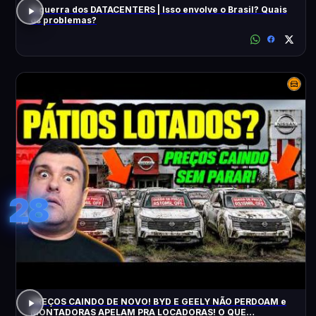
A guerra dos DATACENTERS | Isso envolve o Brasil? Quais
os problemas?
28
PREÇOS CAINDO DE NOVO! BYD E GEELY NÃO PERDOAM e
MONTADORAS APELAM PRA LOCADORAS! O QUE