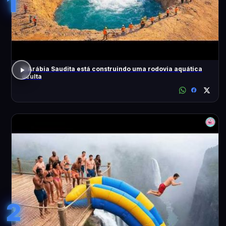
1
A Arábia Saudita está construindo uma rodovia aquática
oculta
2