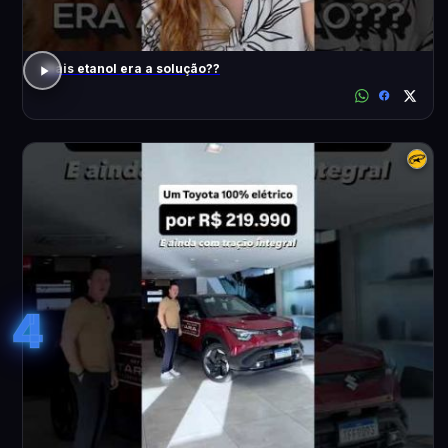
Mais etanol era a solução??
4