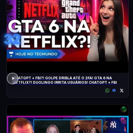
32
CHATGPT + FBI?! GOLPE DRIBLA ATÉ O 2FA! GTA 6 NA
NETFLIX?! DUOLINGO IRRITA USUÁRIOS! CHATGPT + FBI