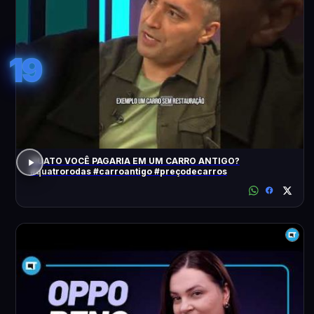
19
QUATO VOCÊ PAGARIA EM UM CARRO ANTIGO?
#quatrorodas #carroantigo #preçodecarros