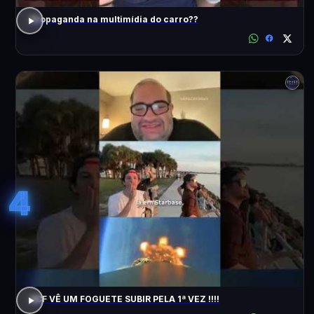
Propaganda na multimídia do carro??
4
ACF VÊ UM FOGUETE SUBIR PELA 1ª VEZ !!!!