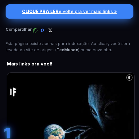
CLIQUE PRA LER
e volte pra ver mais links »
Compartilhar
Esta página existe apenas para indexação. Ao clicar, você será
levado ao site de origem (
TecMundo
) numa nova aba.
Mais links pra você
1