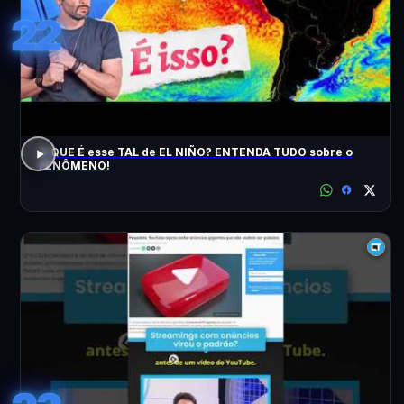
22
O QUE É esse TAL de EL NIÑO? ENTENDA TUDO sobre o
FENÔMENO!