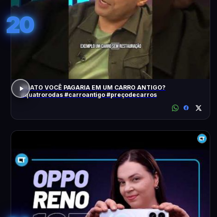
20
QUATO VOCÊ PAGARIA EM UM CARRO ANTIGO?
#quatrorodas #carroantigo #preçodecarros