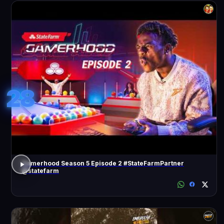
28
Gamerhood Season 5 Episode 2 #StateFarmPartner
@statefarm