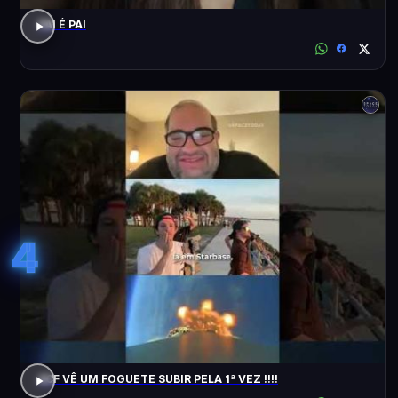
PAI É PAI
4
ACF VÊ UM FOGUETE SUBIR PELA 1ª VEZ !!!!