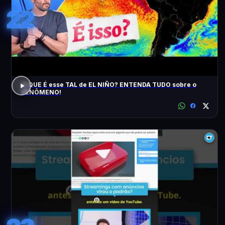
22
O QUE É esse TAL de EL NIÑO? ENTENDA TUDO sobre o
FENÔMENO!