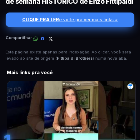
de semana HISTÓRICO de Enzo Fittipaldi
CLIQUE PRA LER
e volte pra ver mais links »
Compartilhar
Esta página existe apenas para indexação. Ao clicar, você será
levado ao site de origem (
Fittipaldi Brothers
) numa nova aba.
Mais links pra você
1