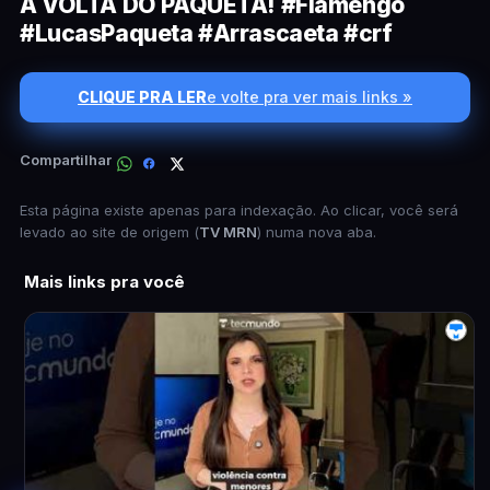
A VOLTA DO PAQUETÁ! #Flamengo
#LucasPaqueta #Arrascaeta #crf
CLIQUE PRA LER
e volte pra ver mais links »
Compartilhar
Esta página existe apenas para indexação. Ao clicar, você será
levado ao site de origem (
TV MRN
) numa nova aba.
Mais links pra você