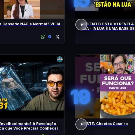
r Cansado NÃO é Normal? VEJA
URGENTE: ESTUDO REVELA 
LUA - 'A LUA É UMA BASE DE
CHEGAM NA TERRA EM 20 
19
Envelhecimento? A Revolução
TESTE: Cheetos Caseiro
ica que Você Precisa Conhecer