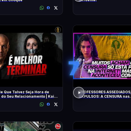
7
de Que Talvez Seja Hora de
PROFESSORES ASSEDIADOS,
r do Seu Relacionamento | Kaio
EXPULSOS: A CENSURA nas
universidades - SÁVIO DI M
BEATRIZ BUENO