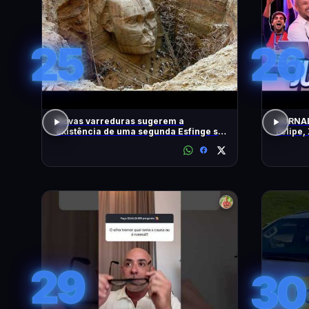
25
26
Novas varreduras sugerem a
JORNAL
existência de uma segunda Esfinge sob
Felipe,
as pirâmides
DiaTV
29
30