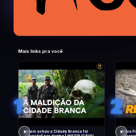
Mais links pra você
1
2
Quem achou a Cidade Branca foi
Nova Fi
"comido" por dentro | INEXPLICÁVEL
Intern