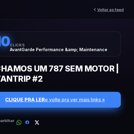
Voltar ao feed
10
CLICKS
AvantGarde Performance &amp; Maintenance
HAMOS UM 787 SEM MOTOR |
ANTRIP #2
CLIQUE PRA LER
e volte pra ver mais links »
rtilhar