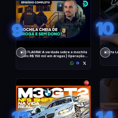
10
9
NO FLAGRA! A verdade sobre a mochila
Porta L
com R$ 150 mil em drogas | Operação
Fronteira Brasil
13
14