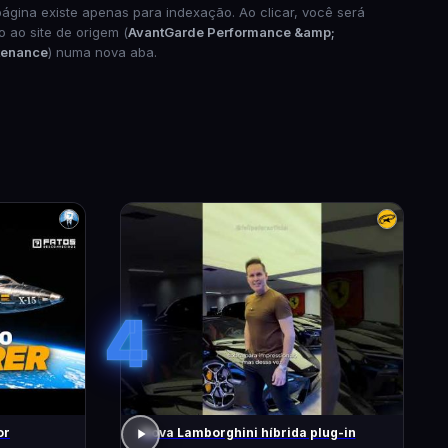
página existe apenas para indexação. Ao clicar, você será
o ao site de origem (
AvantGarde Performance &amp;
tenance
) numa nova aba.
4
or
Nova Lamborghini híbrida plug-in