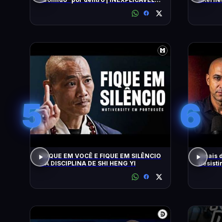
COM WILLIAM SHATNER | HISTORY
5
6
FOQUE EM VOCÊ E FIQUE EM SILÊNCIO
Sinais 
– A DISCIPLINA DE SHI HENG YI
Desisti
Nardel