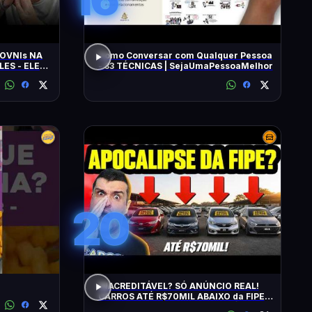
OVNIs NA
Como Conversar com Qualquer Pessoa
LES - ELES
- 33 TÉCNICAS | SejaUmaPessoaMelhor
MINUTOS'
20
INACREDITÁVEL? SÓ ANÚNCIO REAL!
CARROS ATÉ R$70MIL ABAIXO da FIPE:
BARATOS DE MANTER e CONFIÁVEIS!