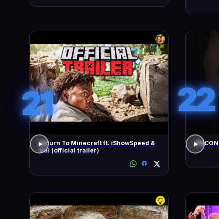
22
21
Return To Minecraft ft. iShowSpeed &
ENCONT
Kai (official trailer)