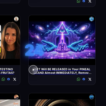
24
TESTINO
DMT Will BE RELEASED in Your PINEAL
 FRUTAS?
GLAND Almost IMMEDIATELY, Remove
All Negative Blockages | 432 Hz