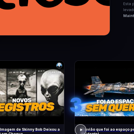
Esta 
levad
Main
3
lmagem de Skinny Bob Deixou a
O avião que foi ao espaço p
et em Choque
Acidente!