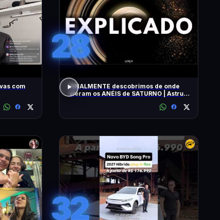
28
ivas com
FINALMENTE descobrimos de onde
vieram os ANÉIS de SATURNO | Astrum
Brasil
32