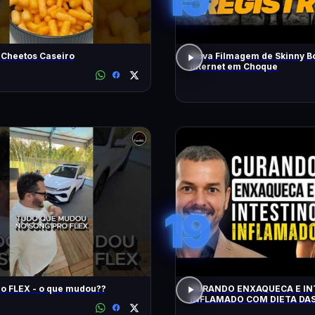
 Cheetos Caseiro
Nova Filmagem de Skinny B
Internet em Choque
19
Song Pro FLEX - o que mudou??
CURANDO ENXAQUECA E IN
INFLAMADO COM DIETA DAS