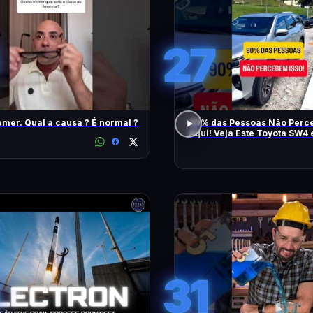
27
emer. Qual a causa ? É normal ?
90% das Pessoas Não Perce
Aqui! Veja Este Toyota SW4
Também
31