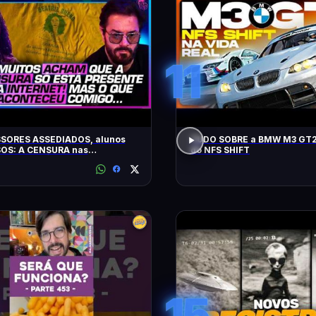
11
SORES ASSEDIADOS, alunos
TUDO SOBRE a BMW M3 GT2
OS: A CENSURA nas
do NFS SHIFT
idades - SÁVIO DI MAIO E
Z BUENO
15