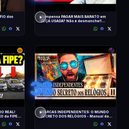
FIO dos
Compensa PAGAR MAIS BARATO em
PEÇA USADA? Não é desmanche!!
QRCast com Renova Ecopeças | T2 -
EP2
36
IO REAL!
MARCAS INDEPENDENTES: O MUNDO
O da FIPE:
SECRETO DOS RELÓGIOS - Manual da
FIÁVEIS!
Vida #011