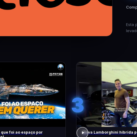
Compa
Esta 
levad
3
 que foi ao espaço por
Nova Lamborghini híbrida p
e!