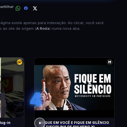
rtilhar
página existe apenas para indexação. Ao clicar, você será
o ao site de origem (
A Roda
) numa nova aba.
4
lug-in
FOQUE EM VOCÊ E FIQUE EM SILÊNCIO
– A DISCIPLINA DE SHI HENG YI