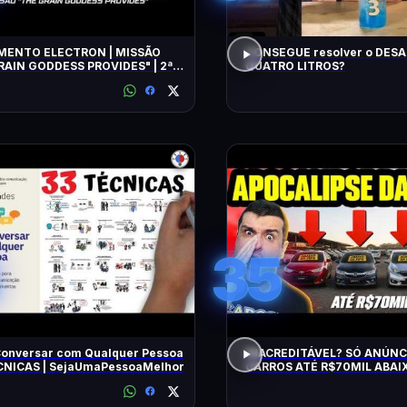
ENTO ELECTRON | MISSÃO
CONSEGUE resolver o DESA
RAIN GODDESS PROVIDES" | 2ª
QUATRO LITROS?
TIVA
35
onversar com Qualquer Pessoa
INACREDITÁVEL? SÓ ANÚNC
ÉCNICAS | SejaUmaPessoaMelhor
CARROS ATÉ R$70MIL ABAIX
BARATOS DE MANTER e CON