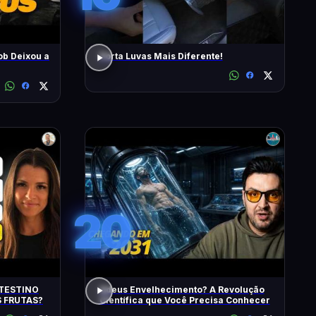
ob Deixou a
Porta Luvas Mais Diferente!
20
TESTINO
Adeus Envelhecimento? A Revolução
 FRUTAS?
Científica que Você Precisa Conhecer