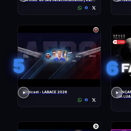
Nardel
5
6
Podcast - LABACE 2026
LANÇAMEN
NA LUA!