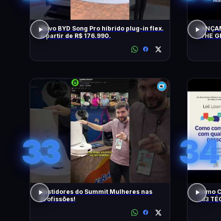
Novo BYD Song Pro híbrido plug-in flex.
LANÇAM
A partir de R$ 176.990.
"THE G
TENTA
33
34
Bastidores do Summit Mulheres nas
Como C
Profissões!
- 33 T