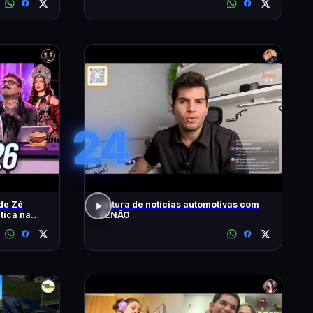
24
de Zé
Leitura de notícias automotivas com
ítica na
XENÃO