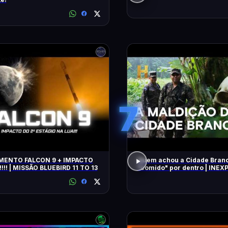
7
TO FALCON 9 + IMPACTO
Quem achou a Cidade Branc
!!! | MISSÃO BLUEBIRD 11 TO 13
"comido" por dentro | INEXPLICÁVEL
COM WILLIAM SHATNER | H