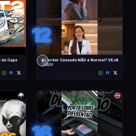
12
 da Capa
Acordar Cansado NÃO é Normal? VEJA
ISSO!
16