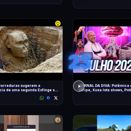
23
varreduras sugerem a
JORNAL DA DIVA: Polêmica 
cia de uma segunda Esfinge sob
Felipe, Xuxa lota shows, Pol
mides
DiaTV