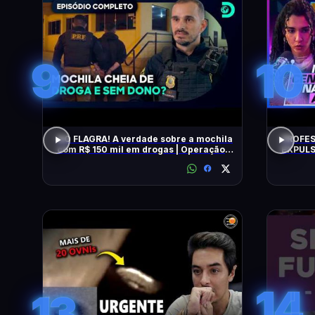
9
10
NO FLAGRA! A verdade sobre a mochila
PROFES
com R$ 150 mil em drogas | Operação
EXPULS
Fronteira Brasil
univers
BEATRI
14
13