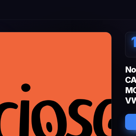
No
CA
MO
VW