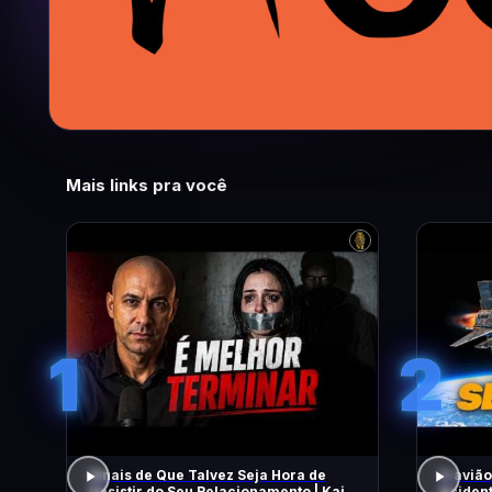
Mais links pra você
1
2
Sinais de Que Talvez Seja Hora de
O avião
Desistir do Seu Relacionamento | Kaio
Acident