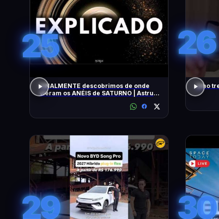
26
25
FINALMENTE descobrimos de onde
Olho tr
vieram os ANÉIS de SATURNO | Astrum
Brasil
29
30