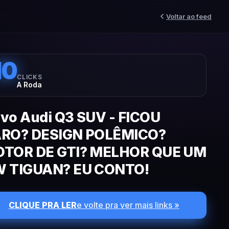
Voltar ao feed
10
CLICKS
A Roda
vo Audi Q3 SUV - FICOU
RO? DESIGN POLÊMICO?
TOR DE GTI? MELHOR QUE UM
 TIGUAN? EU CONTO!
CLIQUE PRA LER
e volte pra ver mais links »