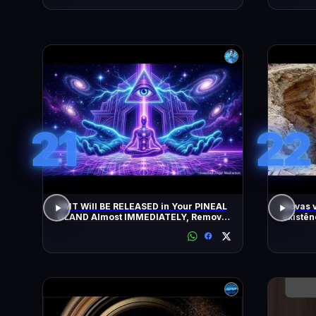
21
22
DMT Will BE RELEASED in Your PINEAL
Novas 
GLAND Almost IMMEDIATELY, Remove
existên
All Negative Blockages | 432 Hz
as pirâ