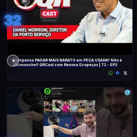
32
Compensa PAGAR MAIS BARATO em PEÇA USADA? Não é
desmanche!! QRCast com Renova Ecopeças | T2 - EP2