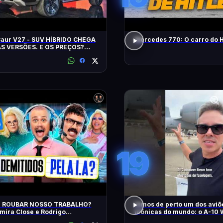
Caur V27 - SUV HÍBRIDO CHEGA
Mercedes 770: O carro do H
S VERSÕES. E OS PREÇOS?
ES? EQUIPAMENTOS? EU
!
19
AI ROUBAR NOSSO TRABALHO?
Vimos de perto um dos aviõ
ira Close e Rodrigo
icônicas do mundo: o A-10 
tador | Diva Ao Vivo na DiaTV