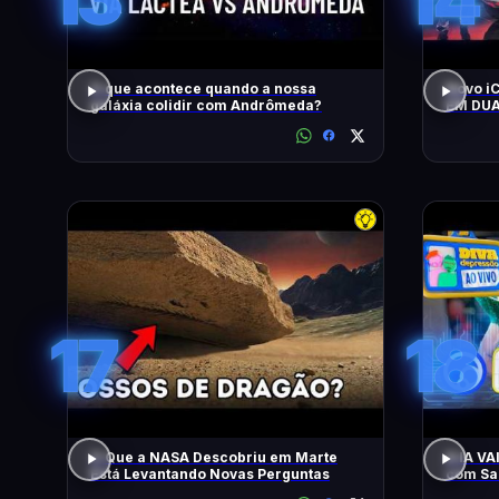
O que acontece quando a nossa
Novo i
galáxia colidir com Andrômeda?
EM DUA
MOTOR
CONTO
17
18
O Que a NASA Descobriu em Marte
A IA V
Está Levantando Novas Perguntas
com Sam
Apresen