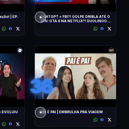
ação! | EP.
CHATGPT + FBI?! GOLPE DRIBLA ATÉ O
2FA! GTA 6 NA NETFLIX?! DUOLINGO
IRRITA USUÁRIOS! CHATGPT + FBI
36
e EVOLUIU
PAI É PAI | EMBRULHA PRA VIAGEM