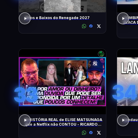
Altos e Baixos do Renegade 2027
COMBIN
PLACA 
HOJE!
34
33
A HISTÓRIA REAL de ELISE MATSUNAGA
Landau 
que a Netflix não CONTOU - RICARDO
SALADA E JORGE LORDELLO