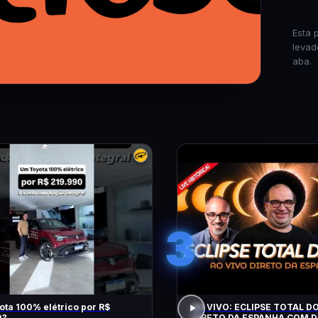
Esta 
levad
aba.
3
ta 100% elétrico por R$
AO VIVO: ECLIPSE TOTAL DO
0?
DIRETO DA ESPANHA COM D