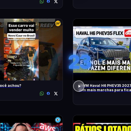
23
você achou?
GWM Haval H6 PHEV35 2027
tem mais marchas para fic
RÁPIDO