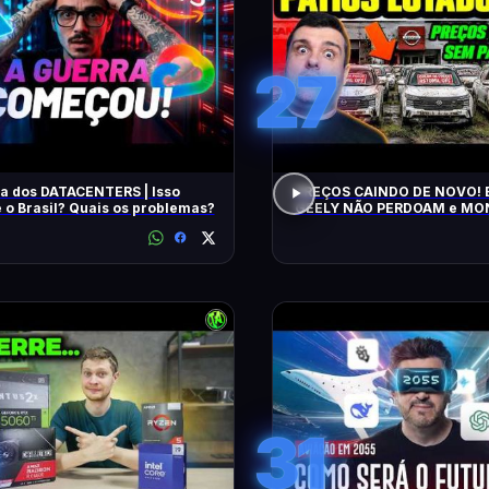
27
a dos DATACENTERS | Isso
PREÇOS CAINDO DE NOVO! 
 o Brasil? Quais os problemas?
GEELY NÃO PERDOAM e M
APELAM PRA LOCADORAS! O QUE
ACONTECEU?
31