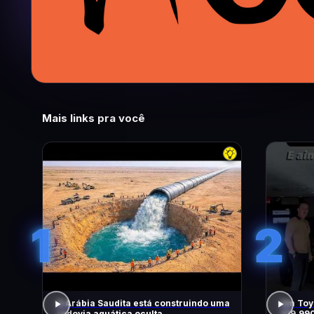
Mais links pra você
1
2
A Arábia Saudita está construindo uma
Um Toyo
rodovia aquática oculta
219.99