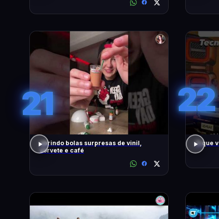
22
21
abrindo bolas surpresas de vinil,
O que 
sorvete e café