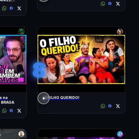
8
s na
O FILHO QUERIDO!
O BRAGA