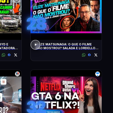
28
BYD E
ELIZE MATSUNAGA: O QUE O FILME
ONTADORAS
NÃO MOSTROU? SALADA E LORDELLO -
Inteligência Ltda. Podcast #1901
32