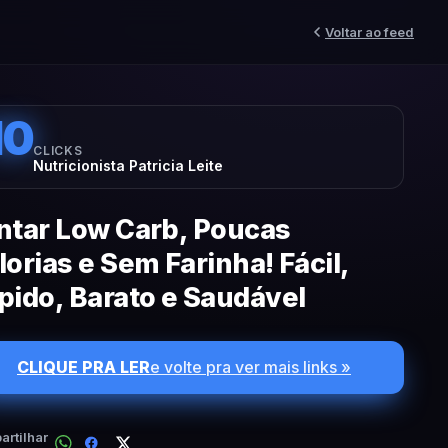
Voltar ao feed
10
CLICKS
Nutricionista Patricia Leite
ntar Low Carb, Poucas
lorias e Sem Farinha! Fácil,
pido, Barato e Saudável
CLIQUE PRA LER
e volte pra ver mais links »
rtilhar