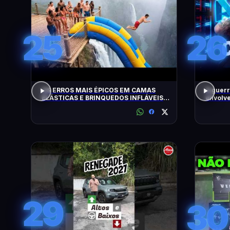
25
26
OS ERROS MAIS ÉPICOS EM CAMAS
A guerr
ELÁSTICAS E BRINQUEDOS INFLÁVEIS
envolve
FLAGRADOS PELAS CÂMERAS
29
30