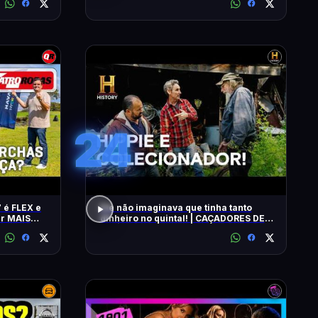
24
 é FLEX e
Ele não imaginava que tinha tanto
ar MAIS
dinheiro no quintal! | CAÇADORES DE
RELÍQUIAS | HISTORY