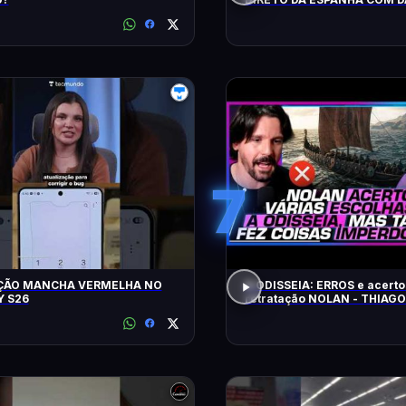
LOPEZ E VILELA !!!!!!
7
ÇÃO MANCHA VERMELHA NO
A ODISSEIA: ERROS e acerto
 S26
retratação NOLAN - THIAG