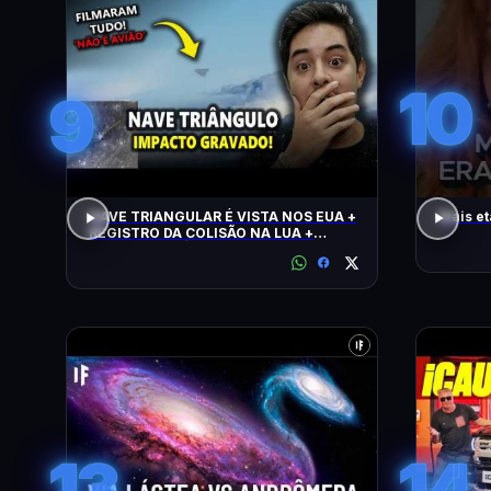
10
9
NAVE TRIANGULAR É VISTA NOS EUA +
Mais et
REGISTRO DA COLISÃO NA LUA +
ALERTA CLIMÁTICO
13
14