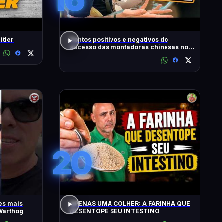
itler
Pontos positivos e negativos do
sucesso das montadoras chinesas no
Brasil
20
es mais
APENAS UMA COLHER: A FARINHA QUE
Warthog
DESENTOPE SEU INTESTINO