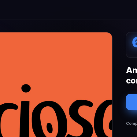
An
co
Compa