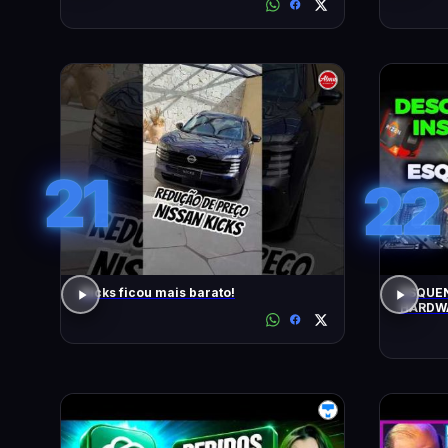
21
22
Kicks ficou mais barato!
ESQUEN
HARDWA
UPGRAD