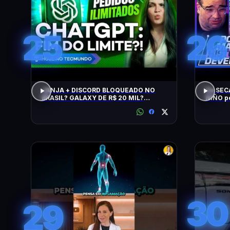
25
26
JANJA + DISCORD BLOQUEADO NO
De SEC
BRASIL? GALAXY DE R$ 20 MIL?
NIÑO p
CHATGPT, GTA 6, SWITCH, SPACEX,
NPM E +
30
29