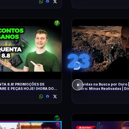
23
TA 8.8! PROMOÇÕES DE
Dúvidas na Busca por Ouro 
RE E PEÇAS HOJE! (HORA DO
Ouro: Minas Reativadas | D
E!)
Brasil