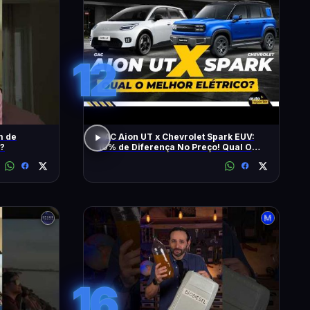
12
m de
GAC Aion UT x Chevrolet Spark EUV:
 ?
10% de Diferença No Preço! Qual O
Melhor Elétrico?
16