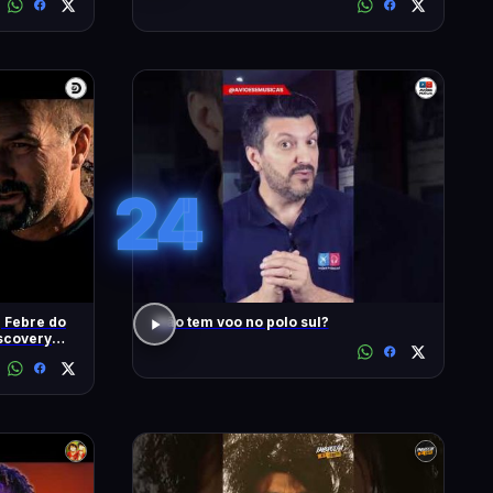
#1902
24
| Febre do
Não tem voo no polo sul?
iscovery