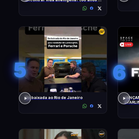
busca)
5
6
Da baixada ao Rio de Janeiro
LANÇAM
STARLI