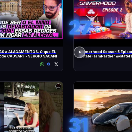
27
AS a ALAGAMENTOS: O que EL
Gamerhood Season 5 Episo
ode CAUSAR? - SÉRGIO SACANI
#StateFarmPartner @statef
31