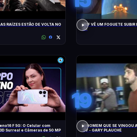
AS RAÍZES ESTÃO DE VOLTA NO
ACF VÊ UM FOGUETE SUBIR 
!!!!
19
no16 F 5G: O Celular com
O HOMEM QUE SE VINGOU A
3D Surreal e Câmeras de 50 MP
TV - GARY PLAUCHÉ