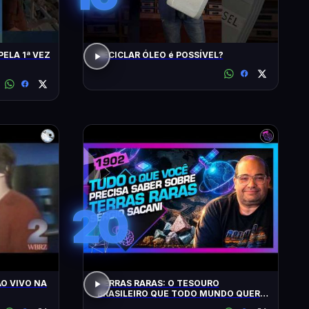
PELA 1ª VEZ
RECICLAR ÓLEO é POSSÍVEL?
20
O VIVO NA
TERRAS RARAS: O TESOURO
BRASILEIRO QUE TODO MUNDO QUER:
SACANI - Inteligência Ltda. Podcast