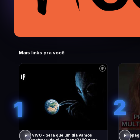
Mais links pra você
2
1
AO VIVO - Será que um dia vamos
Propaga
encontrar vida alienígena? (60 anos de