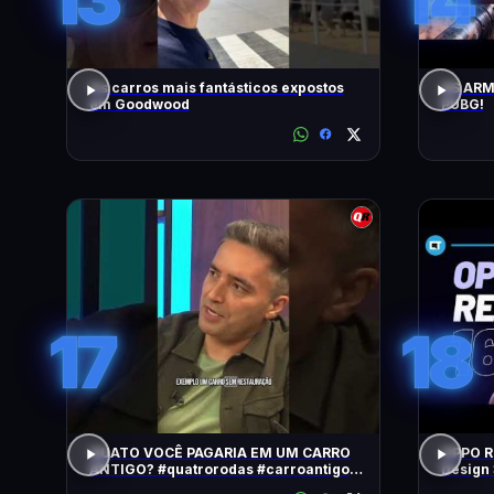
Os carros mais fantásticos expostos
AS ARM
em Goodwood
PUBG!
17
18
QUATO VOCÊ PAGARIA EM UM CARRO
OPPO Re
ANTIGO? #quatrorodas #carroantigo
Design 
#preçodecarros