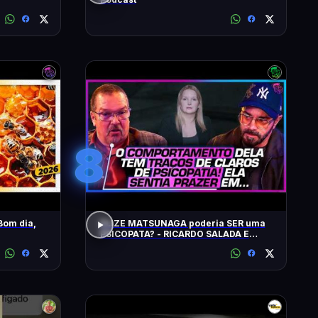
8
Bom dia,
ELIZE MATSUNAGA poderia SER uma
PSICOPATA? - RICARDO SALADA E
JORGE LORDELLO