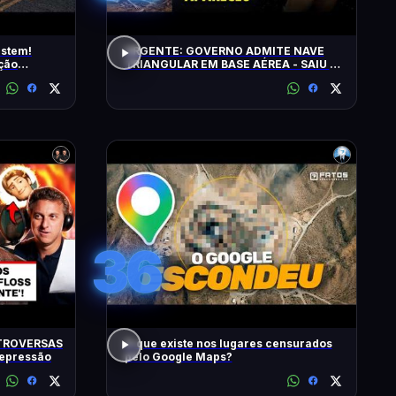
istem!
URGENTE: GOVERNO ADMITE NAVE
ção
TRIANGULAR EM BASE AÉREA - SAIU O
5º LOTE DE ARQUIVOS OVNI
36
TROVERSAS
O que existe nos lugares censurados
Depressão
pelo Google Maps?