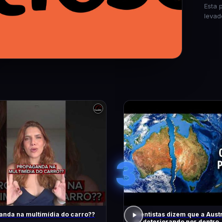
Esta 
levad
3
nda na multimídia do carro??
Cientistas dizem que a Austr
se deteriorando por dentro