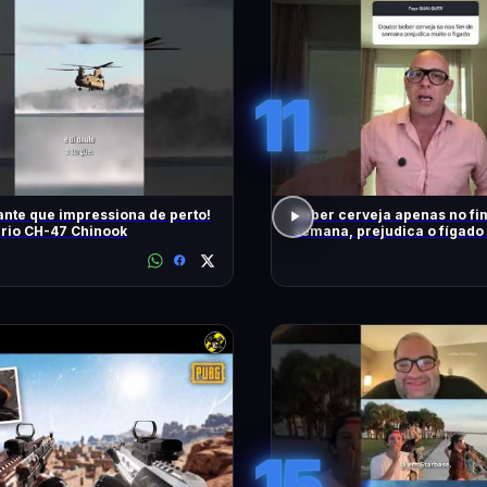
11
nte que impressiona de perto!
Beber cerveja apenas no fi
rio CH-47 Chinook
semana, prejudica o fígado
15