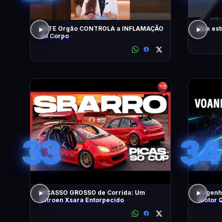
ESTE Orgão CONTROLA a INFLAMAÇÃO
Boa est
do Corpo
33
34
PICASSO GROSSO de Corrida: Um
Engenh
Citroen Xsara Entorpecido
Motor Q