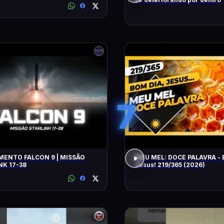
7
ENTO FALCON 9 | MISSÃO
MEU MEL: DOCE PALAVRA - 
NK 17-38
Jesus! 219/365 (2026)