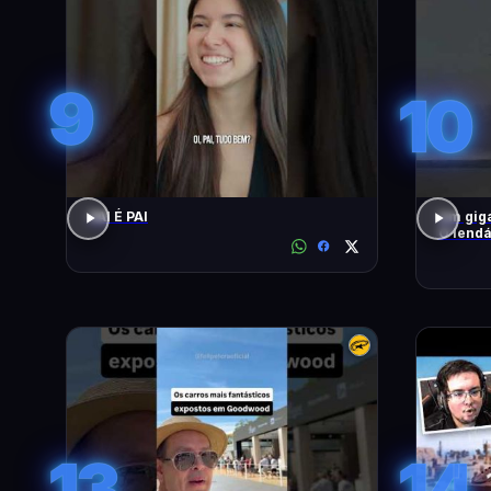
9
10
PAI É PAI
Um giga
O lendá
13
14