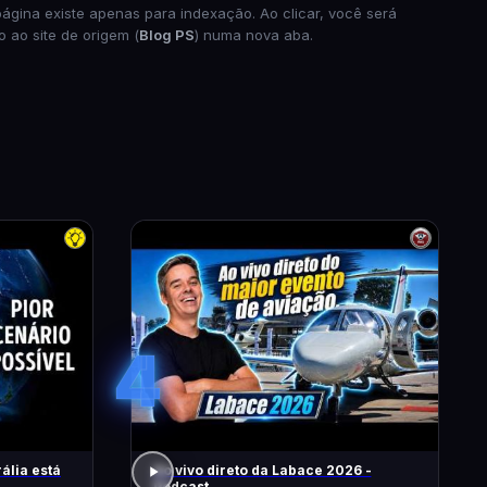
página existe apenas para indexação. Ao clicar, você será
o ao site de origem (
Blog PS
) numa nova aba.
4
ália está
Ao vivo direto da Labace 2026 -
Podcast