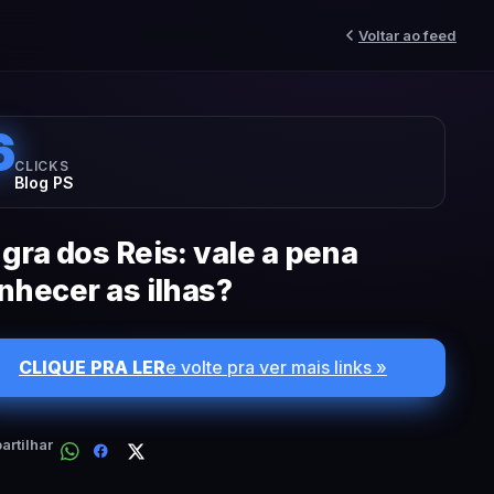
Voltar ao feed
6
CLICKS
Blog PS
gra dos Reis: vale a pena
nhecer as ilhas?
CLIQUE PRA LER
e volte pra ver mais links »
rtilhar