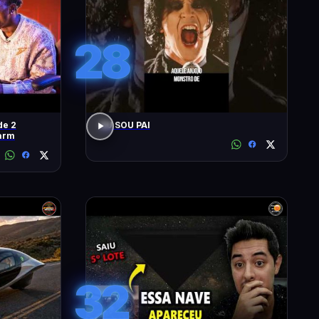
28
de 2
EU SOU PAI
arm
32