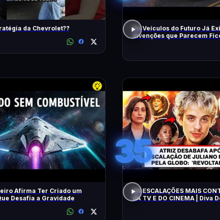
ratégia da Chevrolet??
Os Veículos do Futuro Já Ex
Invenções que Parecem Fic
Científica!
35
eiro Afirma Ter Criado um
AS ESCALAÇÕES MAIS CON
ue Desafia a Gravidade
DA TV E DO CINEMA | Diva 