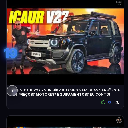
19
Novo iCaur V27 - SUV HÍBRIDO CHEGA EM DUAS VERSÕES. E
OS PREÇOS? MOTORES? EQUIPAMENTOS? EU CONTO!