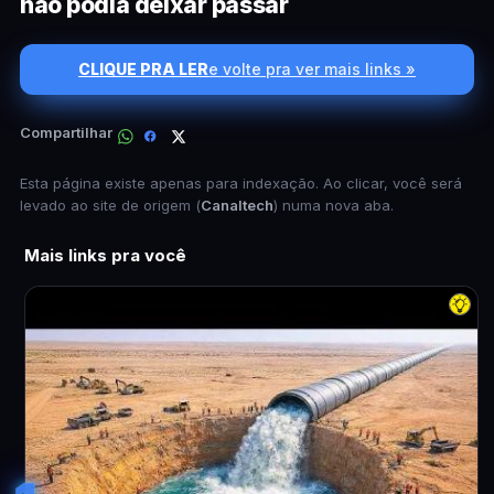
não podia deixar passar
CLIQUE PRA LER
e volte pra ver mais links »
Compartilhar
Esta página existe apenas para indexação. Ao clicar, você será
levado ao site de origem (
Canaltech
) numa nova aba.
Mais links pra você