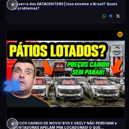
A guerra dos DATACENTERS | Isso envolve o Brasil? Quais
os problemas?
28
PREÇOS CAINDO DE NOVO! BYD E GEELY NÃO PERDOAM e
MONTADORAS APELAM PRA LOCADORAS! O QUE