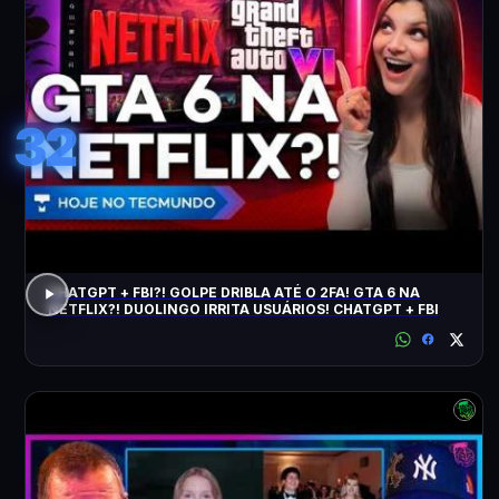
32
CHATGPT + FBI?! GOLPE DRIBLA ATÉ O 2FA! GTA 6 NA
NETFLIX?! DUOLINGO IRRITA USUÁRIOS! CHATGPT + FBI