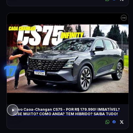
17
Novo Caoa-Changan CS75 - POR R$ 179.990! IMBATÍVEL?
BEBE MUITO? COMO ANDA? TEM HÍBRIDO? SAIBA TUDO!