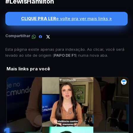
#LewisHamilton
CLIQUE PRA LER
e volte pra ver mais links »
Compartilhar
Esta página existe apenas para indexação. Ao clicar, você será
levado ao site de origem (
PAPO DE F1
) numa nova aba.
Mais links pra você
1