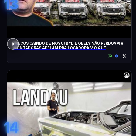
13
PREÇOS CAINDO DE NOVO! BYD E GEELY NÃO PERDOAM e
MONTADORAS APELAM PRA LOCADORAS! O QUE
ACONTECEU?
14