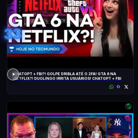
33
CHATGPT + FBI?! GOLPE DRIBLA ATÉ O 2FA! GTA 6 NA
NETFLIX?! DUOLINGO IRRITA USUÁRIOS! CHATGPT + FBI