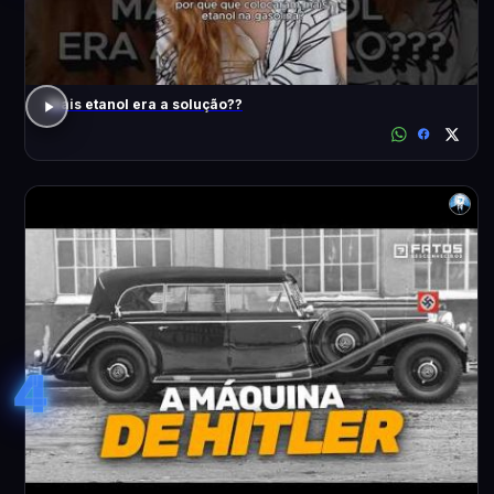
Mais etanol era a solução??
4