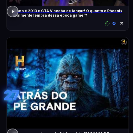
O ano é 2013 e GTA V acaba de lançar! O quanto o Phoenix
realmente lembra dessa época gamer?
27