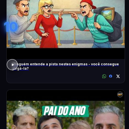
10
Ninguém entende a pista nestes enigmas - você consegue
pegá-la?