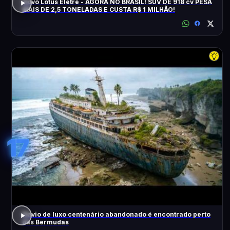
Novo Lotus Eletre - AGORA NO BRASIL! SUV DE 918 cv PESA
MAIS DE 2,5 TONELADAS E CUSTA R$ 1 MILHÃO!
17
Navio de luxo centenário abandonado é encontrado perto
das Bermudas