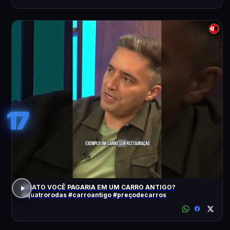
17
QUATO VOCÊ PAGARIA EM UM CARRO ANTIGO?
#quatrorodas #carroantigo #preçodecarros