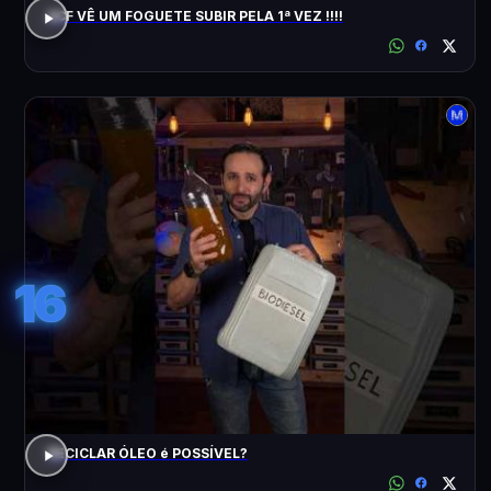
ACF VÊ UM FOGUETE SUBIR PELA 1ª VEZ !!!!
16
RECICLAR ÓLEO é POSSÍVEL?