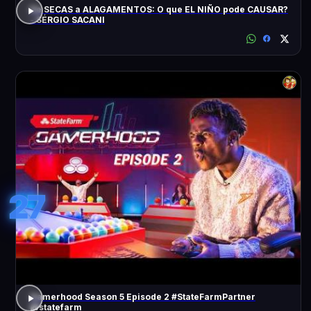
De SECAS a ALAGAMENTOS: O que EL NIÑO pode CAUSAR?
- SÉRGIO SACANI
27
Gamerhood Season 5 Episode 2 #StateFarmPartner
@statefarm