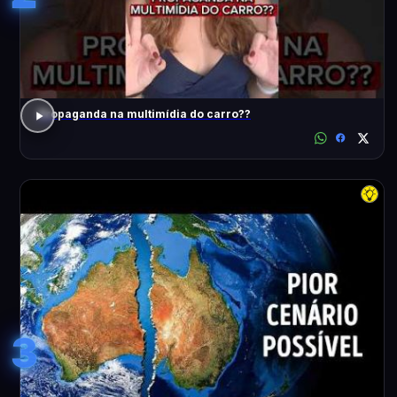
Propaganda na multimídia do carro??
3