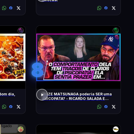
8
Bom dia,
ELIZE MATSUNAGA poderia SER uma
PSICOPATA? - RICARDO SALADA E
JORGE LORDELLO