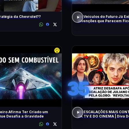
ratégia da Chevrolet??
Os Veículos do Futuro Já Ex
Invenções que Parecem Fic
Científica!
35
eiro Afirma Ter Criado um
AS ESCALAÇÕES MAIS CON
ue Desafia a Gravidade
DA TV E DO CINEMA | Diva 