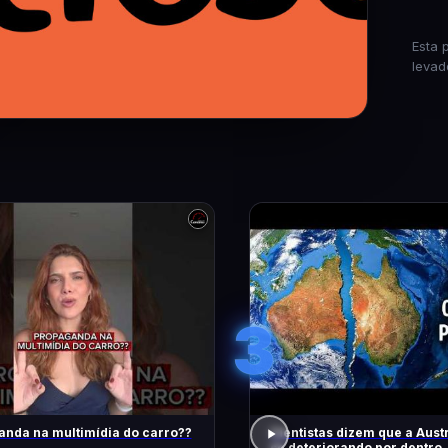
Esta 
levad
3
nda na multimídia do carro??
Cientistas dizem que a Austr
se deteriorando por dentro