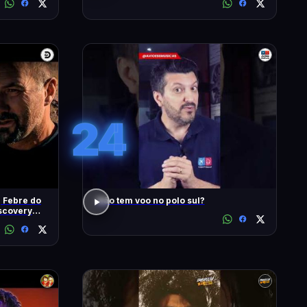
#1902
24
| Febre do
Não tem voo no polo sul?
iscovery