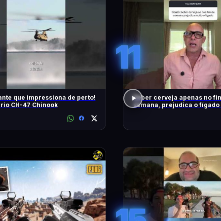
11
nte que impressiona de perto!
Beber cerveja apenas no fi
rio CH-47 Chinook
semana, prejudica o fígado
15