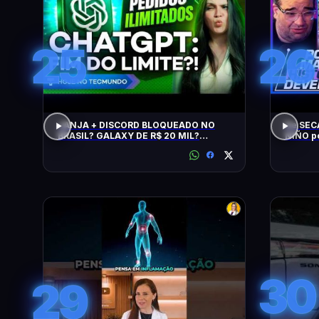
25
26
JANJA + DISCORD BLOQUEADO NO
De SEC
BRASIL? GALAXY DE R$ 20 MIL?
NIÑO p
CHATGPT, GTA 6, SWITCH, SPACEX,
NPM E +
30
29