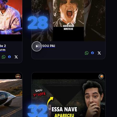
28
de 2
EU SOU PAI
arm
32