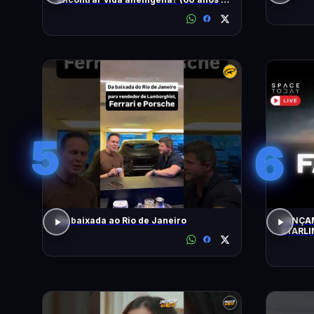
busca)
5
6
Da baixada ao Rio de Janeiro
LANÇAM
STARLI