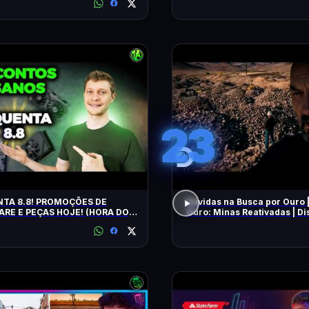
23
TA 8.8! PROMOÇÕES DE
Dúvidas na Busca por Ouro 
RE E PEÇAS HOJE! (HORA DO
Ouro: Minas Reativadas | D
E!)
Brasil