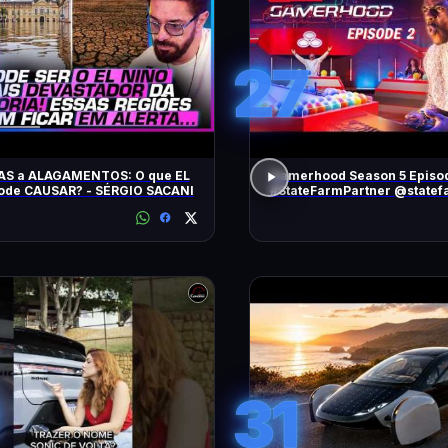
27
AS a ALAGAMENTOS: O que EL
Gamerhood Season 5 Episo
ode CAUSAR? - SÉRGIO SACANI
#StateFarmPartner @statef
31