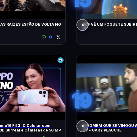
AS RAÍZES ESTÃO DE VOLTA NO
ACF VÊ UM FOGUETE SUBIR 
!!!!
19
no16 F 5G: O Celular com
O HOMEM QUE SE VINGOU A
3D Surreal e Câmeras de 50 MP
TV - GARY PLAUCHÉ