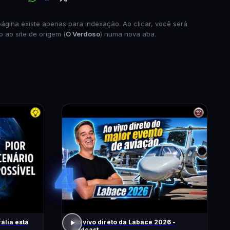
página existe apenas para indexação. Ao clicar, você será
o ao site de origem (
O Verdoso
) numa nova aba.
4
ália está
Ao vivo direto da Labace 2026 -
Podcast