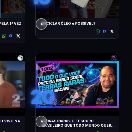
PELA 1ª VEZ
RECICLAR ÓLEO é POSSÍVEL?
20
O VIVO NA
TERRAS RARAS: O TESOURO
BRASILEIRO QUE TODO MUNDO QUER:
SACANI - Inteligência Ltda. Podcast