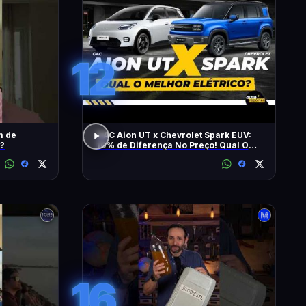
12
m de
GAC Aion UT x Chevrolet Spark EUV:
 ?
10% de Diferença No Preço! Qual O
Melhor Elétrico?
16