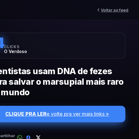
Voltar ao feed
4
CLICKS
O Verdoso
entistas usam DNA de fezes
ra salvar o marsupial mais raro
 mundo
CLIQUE PRA LER
e volte pra ver mais links »
rtilhar