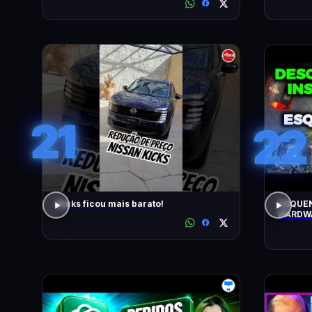
21
22
Kicks ficou mais barato!
ESQUEN
HARDWA
UPGRAD