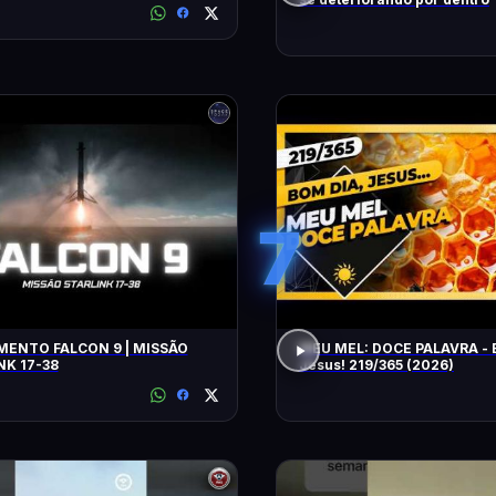
7
ENTO FALCON 9 | MISSÃO
MEU MEL: DOCE PALAVRA - 
NK 17-38
Jesus! 219/365 (2026)