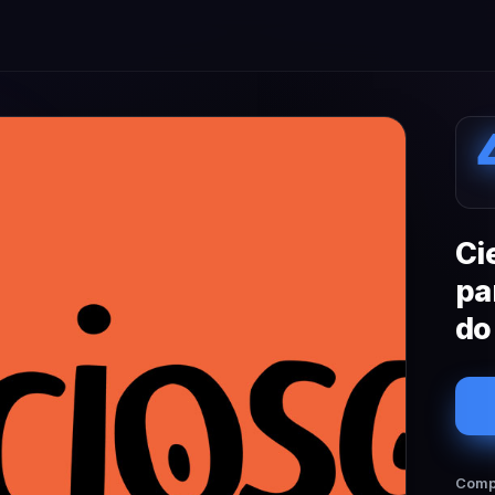
Ci
pa
do
Compa