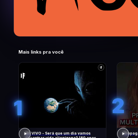
Mais links pra você
2
1
AO VIVO - Será que um dia vamos
Propaga
encontrar vida alienígena? (60 anos de