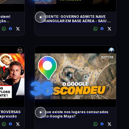
istem!
URGENTE: GOVERNO ADMITE NAVE
ção
TRIANGULAR EM BASE AÉREA - SAIU O
5º LOTE DE ARQUIVOS OVNI
36
TROVERSAS
O que existe nos lugares censurados
Depressão
pelo Google Maps?