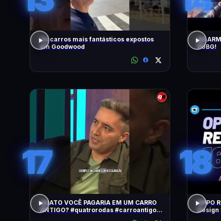
Os carros mais fantásticos expostos
AS ARM
em Goodwood
PUBG!
17
18
QUATO VOCÊ PAGARIA EM UM CARRO
OPPO Re
ANTIGO? #quatrorodas #carroantigo
Design 
#preçodecarros