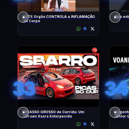
ESTE Orgão CONTROLA a INFLAMAÇÃO
Boa est
do Corpo
33
34
PICASSO GROSSO de Corrida: Um
Engenh
Citroen Xsara Entorpecido
Motor Q