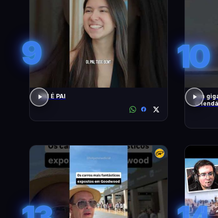
9
10
PAI É PAI
Um giga
O lendá
13
14