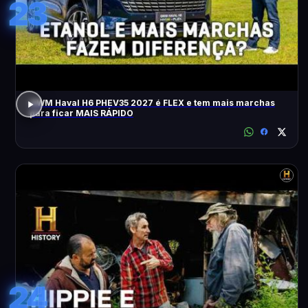
23
GWM Haval H6 PHEV35 2027 é FLEX e tem mais marchas
para ficar MAIS RÁPIDO
24