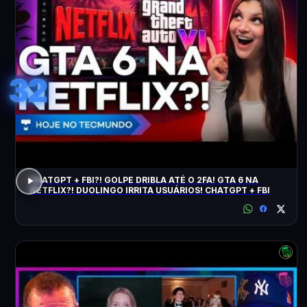
32
CHATGPT + FBI?! GOLPE DRIBLA ATÉ O 2FA! GTA 6 NA
NETFLIX?! DUOLINGO IRRITA USUÁRIOS! CHATGPT + FBI