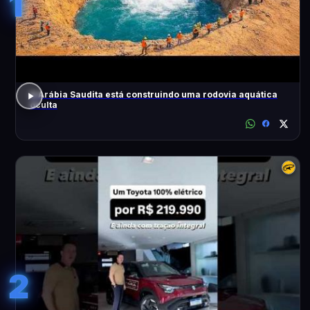
1
A Arábia Saudita está construindo uma rodovia aquática
oculta
2