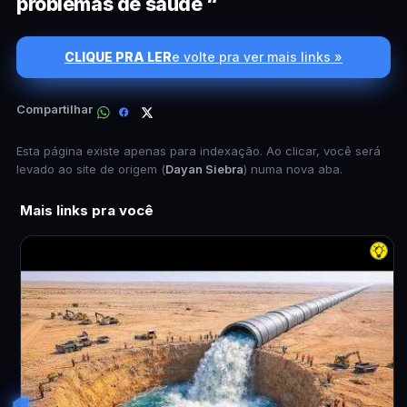
problemas de saúde “
CLIQUE PRA LER
e volte pra ver mais links »
Compartilhar
Esta página existe apenas para indexação. Ao clicar, você será
levado ao site de origem (
Dayan Siebra
) numa nova aba.
Mais links pra você