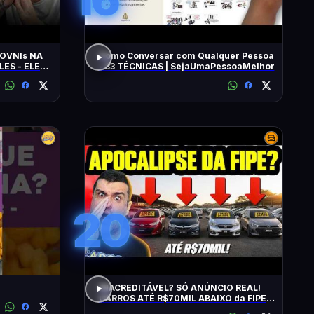
OVNIs NA
Como Conversar com Qualquer Pessoa
LES - ELES
- 33 TÉCNICAS | SejaUmaPessoaMelhor
MINUTOS'
20
INACREDITÁVEL? SÓ ANÚNCIO REAL!
CARROS ATÉ R$70MIL ABAIXO da FIPE:
BARATOS DE MANTER e CONFIÁVEIS!