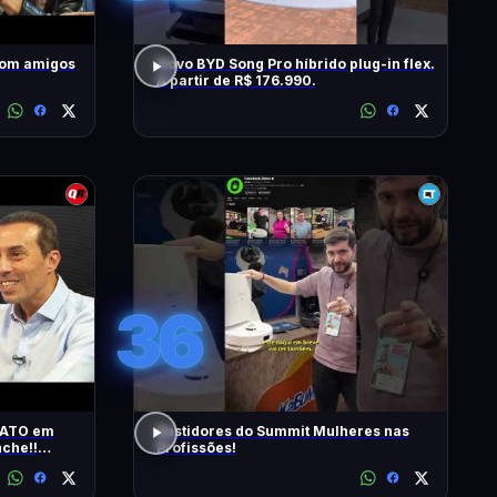
com amigos
Novo BYD Song Pro híbrido plug-in flex.
A partir de R$ 176.990.
36
RATO em
Bastidores do Summit Mulheres nas
che!!
Profissões!
s | T2 -