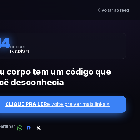
Voltar ao feed
14
CLICKS
INCRÍVEL
u corpo tem um código que
cê desconhecia
CLIQUE PRA LER
e volte pra ver mais links »
rtilhar