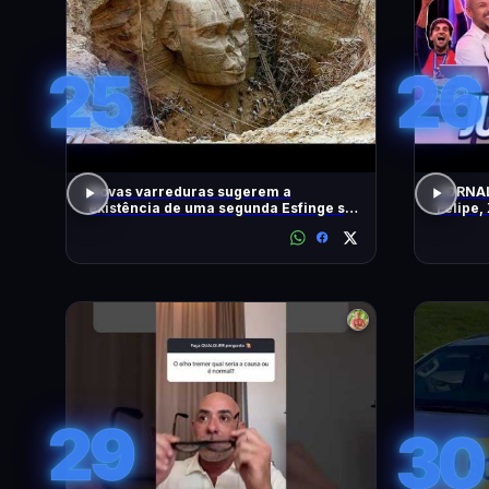
25
26
Novas varreduras sugerem a
JORNAL
existência de uma segunda Esfinge sob
Felipe,
as pirâmides
DiaTV
29
30