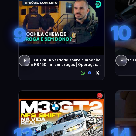
10
9
NO FLAGRA! A verdade sobre a mochila
Porta L
com R$ 150 mil em drogas | Operação
Fronteira Brasil
13
14