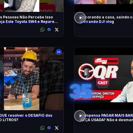
s Pessoas Não Percebe Isso
decorando a casa, saindo 
eja Este Toyota SW4 e Repare
e virando DJ! vlog
m
35
UE resolver o DESAFIO dos
Compensa PAGAR MAIS BA
 LITROS?
PEÇA USADA? Não é desman
QRCast com Renova Ecopeça
EP2