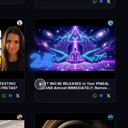
24
TESTINO
DMT Will BE RELEASED in Your PINEAL
 FRUTAS?
GLAND Almost IMMEDIATELY, Remove
All Negative Blockages | 432 Hz