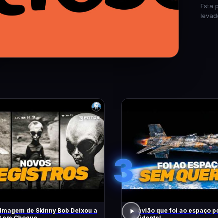
Esta 
levad
3
lmagem de Skinny Bob Deixou a
O avião que foi ao espaço p
et em Choque
Acidente!