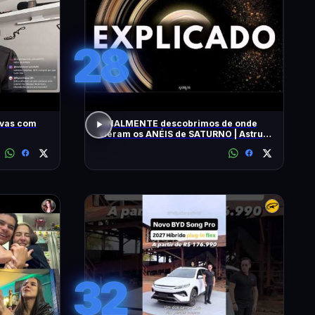
28
ivas com
FINALMENTE descobrimos de onde
vieram os ANÉIS de SATURNO | Astrum
Brasil
32