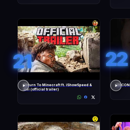
22
21
Return To Minecraft ft. iShowSpeed &
ENCONT
Kai (official trailer)