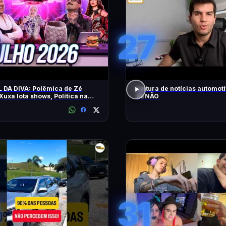
27
 DA DIVA: Polêmica de Zé
Leitura de notícias automot
 Xuxa lota shows, Política na
XENÃO
31