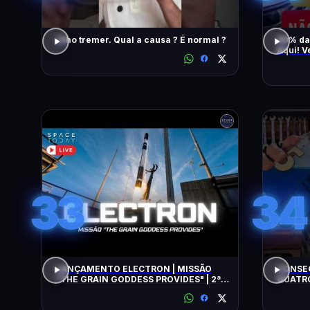
Olho tremer. Qual a causa ? É normal ?
90% da
Aqui! V
També
33
34
LANÇAMENTO ELECTRON | MISSÃO
CONSEG
"THE GRAIN GODDESS PROVIDES" | 2ª
QUATRO
TENTATIVA