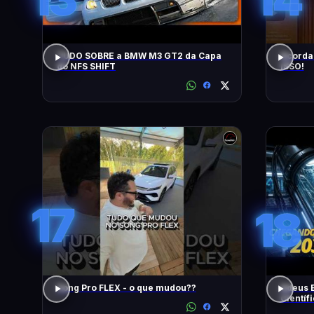
TUDO SOBRE a BMW M3 GT2 da Capa
Acorda
do NFS SHIFT
ISSO!
17
18
Song Pro FLEX - o que mudou??
Adeus 
Científ