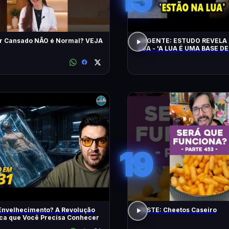
r Cansado NÃO é Normal? VEJA
URGENTE: ESTUDO REVELA 
LUA - 'A LUA É UMA BASE DE
CHEGAM NA TERRA EM 20 
19
Envelhecimento? A Revolução
TESTE: Cheetos Caseiro
ica que Você Precisa Conhecer