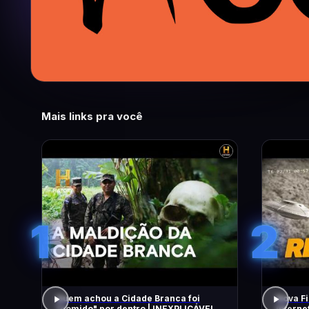
Mais links pra você
1
2
Quem achou a Cidade Branca foi
Nova Fi
"comido" por dentro | INEXPLICÁVEL
Intern