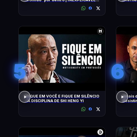
COM WILLIAM SHATNER | HISTORY
5
6
FOQUE EM VOCÊ E FIQUE EM SILÊNCIO
Sinais 
– A DISCIPLINA DE SHI HENG YI
Desisti
Nardel