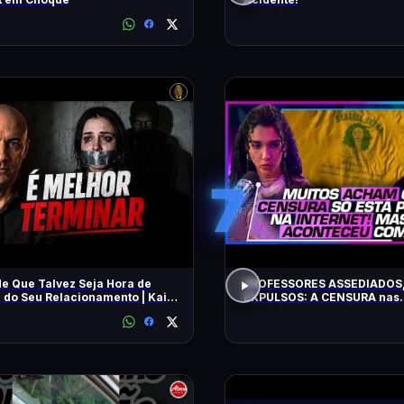
7
de Que Talvez Seja Hora de
PROFESSORES ASSEDIADOS,
r do Seu Relacionamento | Kaio
EXPULSOS: A CENSURA nas
universidades - SÁVIO DI M
BEATRIZ BUENO