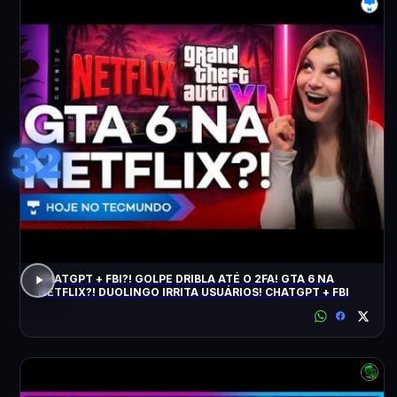
32
CHATGPT + FBI?! GOLPE DRIBLA ATÉ O 2FA! GTA 6 NA
NETFLIX?! DUOLINGO IRRITA USUÁRIOS! CHATGPT + FBI