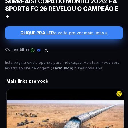
SURREAIS! COPA DO MUNDO 2026: EA
SPORTS FC 26 REVELOU O CAMPEÃO E
+
CLIQUE PRA LER
e volte pra ver mais links »
Compartilhar
Esta página existe apenas para indexação. Ao clicar, você será
levado ao site de origem (
TecMundo
) numa nova aba.
Mais links pra você