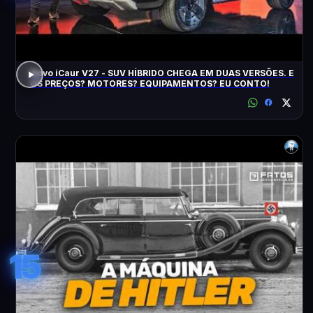
Novo iCaur V27 - SUV HÍBRIDO CHEGA EM DUAS VERSÕES. E
OS PREÇOS? MOTORES? EQUIPAMENTOS? EU CONTO!
15