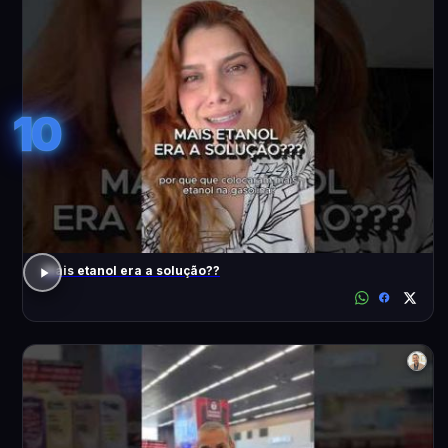
10
Mais etanol era a solução??