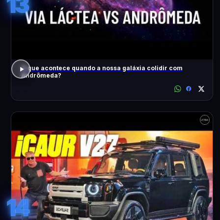
13
O que acontece quando a nossa galáxia colidir com
Andrômeda?
14