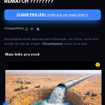
REMATCH ????????
CLIQUE PRA LER
e volte pra ver mais links »
Compartilhar
Esta página existe apenas para indexação. Ao clicar, você será
levado ao site de origem (
IShowSpeed
) numa nova aba.
Mais links pra você