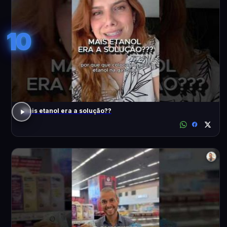
10
Mais etanol era a solução??