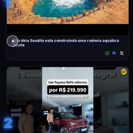
1
A Arábia Saudita está construindo uma rodovia aquática
oculta
2