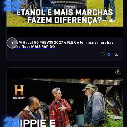
23
GWM Haval H6 PHEV35 2027 é FLEX e tem mais marchas
para ficar MAIS RÁPIDO
24