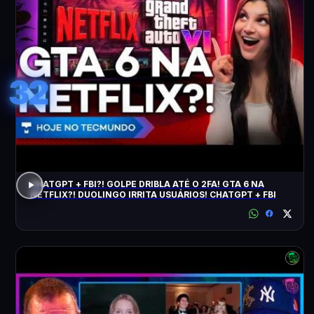
32
CHATGPT + FBI?! GOLPE DRIBLA ATÉ O 2FA! GTA 6 NA
NETFLIX?! DUOLINGO IRRITA USUÁRIOS! CHATGPT + FBI