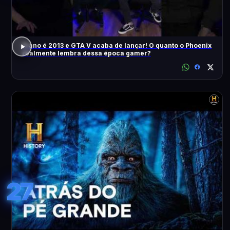
O ano é 2013 e GTA V acaba de lançar! O quanto o Phoenix
realmente lembra dessa época gamer?
27