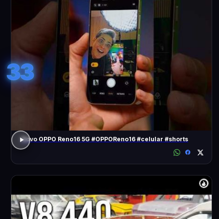
33
Novo OPPO Reno16 5G #OPPOReno16 #celular #shorts