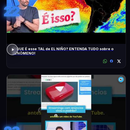
22
O QUE É esse TAL de EL NIÑO? ENTENDA TUDO sobre o
FENÔMENO!