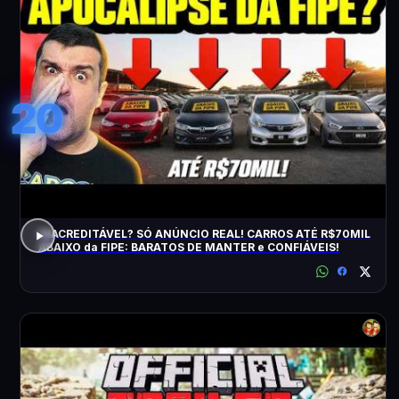
20
INACREDITÁVEL? SÓ ANÚNCIO REAL! CARROS ATÉ R$70MIL
ABAIXO da FIPE: BARATOS DE MANTER e CONFIÁVEIS!