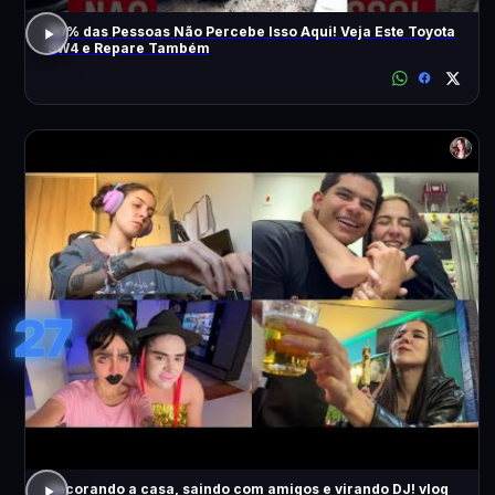
90% das Pessoas Não Percebe Isso Aqui! Veja Este Toyota
SW4 e Repare Também
27
decorando a casa, saindo com amigos e virando DJ! vlog