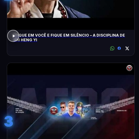
FOQUE EM VOCÊ E FIQUE EM SILÊNCIO – A DISCIPLINA DE
SHI HENG YI
3