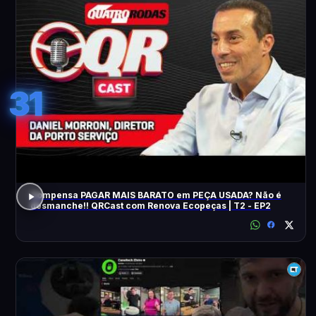
31
Compensa PAGAR MAIS BARATO em PEÇA USADA? Não é
desmanche!! QRCast com Renova Ecopeças | T2 - EP2