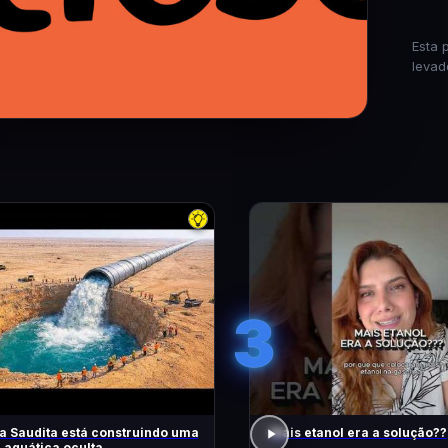
Esta 
levad
3
a Saudita está construindo uma
Mais etanol era a solução??
 aquática oculta