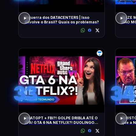
A guerra dos DATACENTERS | Isso
ELIZE 
envolve o Brasil? Quais os problemas?
NÃO MO
Intelig
33
34
CHATGPT + FBI?! GOLPE DRIBLA ATÉ O
A HIST
2FA! GTA 6 NA NETFLIX?! DUOLINGO
que a 
IRRITA USUÁRIOS! CHATGPT + FBI
SALADA