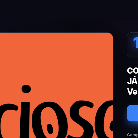
CO
JÁ
Ve
Compa