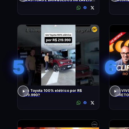
FLAGRADOS PELAS CÂMERAS
5
6
Um Toyota 100% elétrico por R$
AO VIV
219.990?
DIRETO
LOPEZ E 