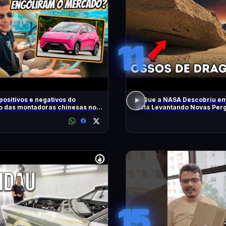
11
positivos e negativos do
O Que a NASA Descobriu e
o das montadoras chinesas no
Está Levantando Novas Per
15