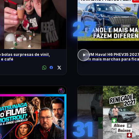
27
 bolas surpresas de vinil,
GWM Haval H6 PHEV35 2027
 e café
tem mais marchas para fic
RÁPIDO
31