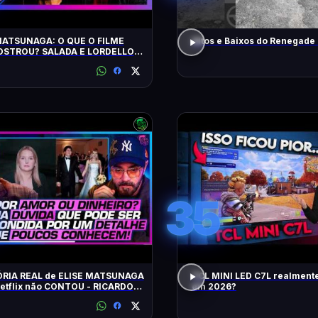
MATSUNAGA: O QUE O FILME
Altos e Baixos do Renegade
STROU? SALADA E LORDELLO -
ência Ltda. Podcast #1901
35
ÓRIA REAL de ELISE MATSUNAGA
TCL MINI LED C7L realment
Netflix não CONTOU - RICARDO
em 2026?
 E JORGE LORDELLO