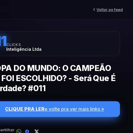
Voltar ao feed
11
CLICKS
Inteligência Ltda
PA DO MUNDO: O CAMPEÃO
 FOI ESCOLHIDO? - Será Que É
rdade? #011
CLIQUE PRA LER
e volte pra ver mais links »
rtilhar