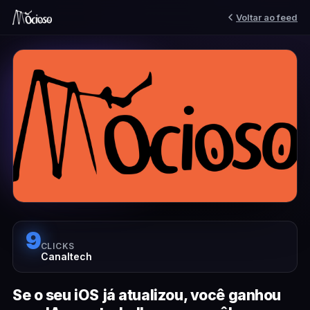
Voltar ao feed
9
CLICKS
Canaltech
Se o seu iOS já atualizou, você ganhou