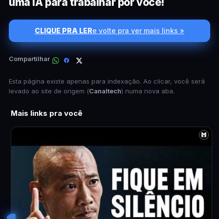
uma IA para trabalhar por você!
CLIQUE PRA LER
e volte pra ver mais links »
Compartilhar
Esta página existe apenas para indexação. Ao clicar, você será
levado ao site de origem (
Canaltech
) numa nova aba.
Mais links pra você