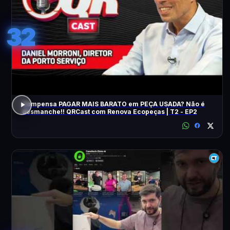
32
Compensa PAGAR MAIS BARATO em PEÇA USADA? Não é
desmanche!! QRCast com Renova Ecopeças | T2 - EP2