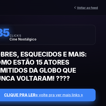
Voltar ao feed
35
CLICKS
Cine Nostálgico
BRES, ESQUECIDOS E MAIS:
MO ESTÃO 15 ATORES
MITIDOS DA GLOBO QUE
NCA VOLTARAM! ????
CLIQUE PRA LER
e volte pra ver mais links »