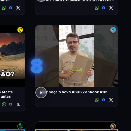
FLAGRADOS PELAS CÂMERAS
8
m Marte
Conheça o novo ASUS Zenbook A16!
guntas