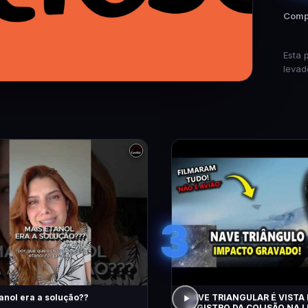
Compa
Esta 
levad
3
anol era a solução??
NAVE TRIANGULAR É VISTA 
REGISTRO DA COLISÃO NA L