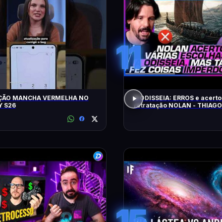
11
ÇÃO MANCHA VERMELHA NO
A ODISSEIA: ERROS e acerto
 S26
retratação NOLAN - THIAG
15