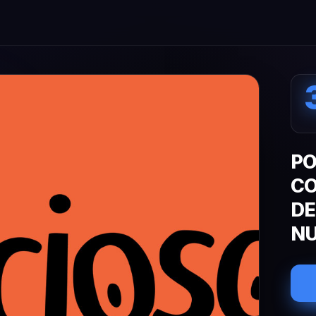
PO
CO
DE
NU