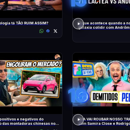
ologia tá TÃO RUIM ASSIM?
O que acontece quando a n
galáxia colidir com Andrô
19
positivos e negativos do
A IA VAI ROUBAR NOSSO T
o das montadoras chinesas no
com Samira Close e Rodrig
Apresentador | Diva Ao Vivo