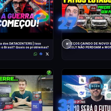
27
a dos DATACENTERS | Isso
PREÇOS CAINDO DE NOVO! 
 o Brasil? Quais os problemas?
GEELY NÃO PERDOAM e M
APELAM PRA LOCADORAS! O QUE
ACONTECEU?
31