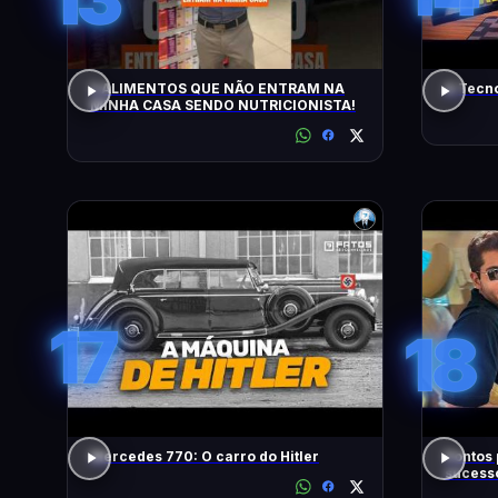
5 ALIMENTOS QUE NÃO ENTRAM NA
A Tecn
MINHA CASA SENDO NUTRICIONISTA!
17
18
Mercedes 770: O carro do Hitler
Pontos 
sucess
Brasil