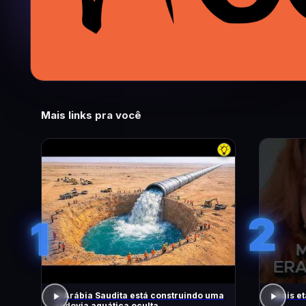
Mais links pra você
2
1
A Arábia Saudita está construindo uma
Mais et
rodovia aquática oculta