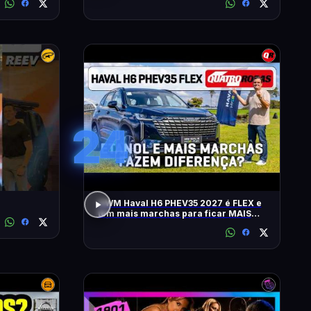
24
GWM Haval H6 PHEV35 2027 é FLEX e
tem mais marchas para ficar MAIS
RÁPIDO