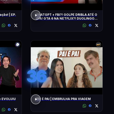
ação! | EP.
CHATGPT + FBI?! GOLPE DRIBLA ATÉ O
2FA! GTA 6 NA NETFLIX?! DUOLINGO
IRRITA USUÁRIOS! CHATGPT + FBI
36
e EVOLUIU
PAI É PAI | EMBRULHA PRA VIAGEM