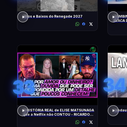
Altos e Baixos do Renegade 2027
COMBIN
PLACA 
HOJE!
34
33
A HISTÓRIA REAL de ELISE MATSUNAGA
Landau 
que a Netflix não CONTOU - RICARDO
SALADA E JORGE LORDELLO