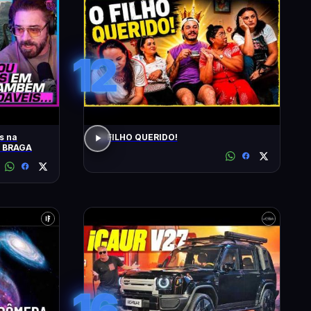
12
s na
O FILHO QUERIDO!
O BRAGA
16