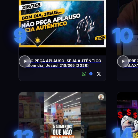
9
10
NÃO PEÇA APLAUSO: SEJA AUTÊNTICO
CORRE
- Bom dia, Jesus! 218/365 (2026)
GALAXY
14
13