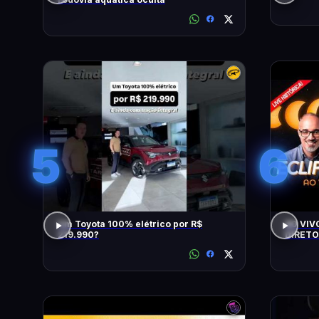
5
6
Um Toyota 100% elétrico por R$
AO VIV
219.990?
DIRETO
LOPEZ E 