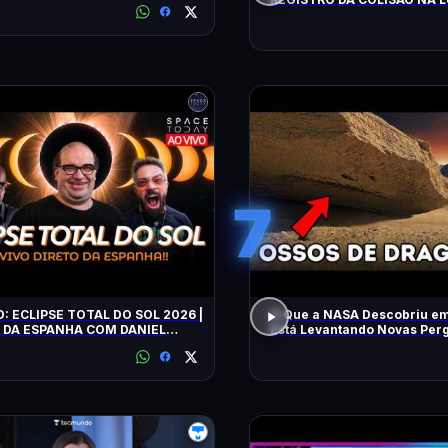
ALERTA CLIMÁTICO
7
O: ECLIPSE TOTAL DO SOL 2026 |
O Que a NASA Descobriu e
 DA ESPANHA COM DANIEL
Está Levantando Novas Per
VILELA !!!!!!