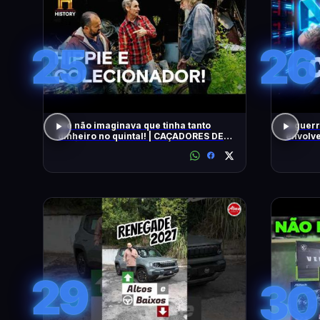
25
26
Ele não imaginava que tinha tanto
A guerr
dinheiro no quintal! | CAÇADORES DE
envolve
RELÍQUIAS | HISTORY
29
30