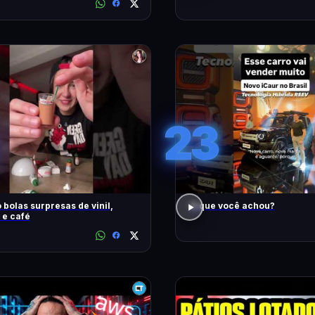
23
 bolas surpresas de vinil,
O que você achou?
 e café