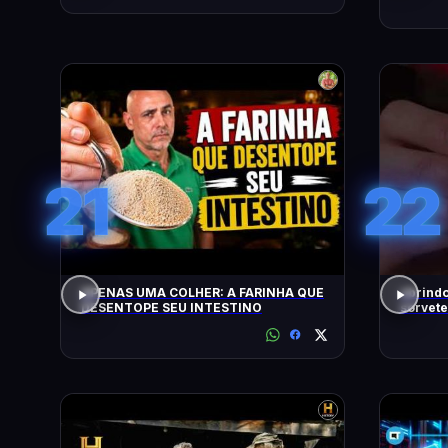
21
22
APENAS UMA COLHER: A FARINHA QUE
abrindo
DESENTOPE SEU INTESTINO
sorvete