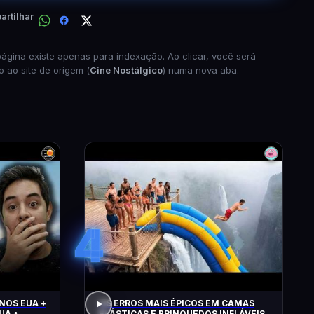
rtilhar
página existe apenas para indexação. Ao clicar, você será
o ao site de origem (
Cine Nostálgico
) numa nova aba.
4
NOS EUA +
OS ERROS MAIS ÉPICOS EM CAMAS
UA +
ELÁSTICAS E BRINQUEDOS INFLÁVEIS