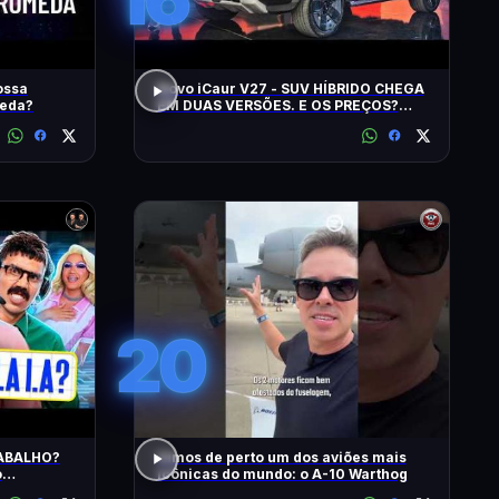
ossa
Novo iCaur V27 - SUV HÍBRIDO CHEGA
meda?
EM DUAS VERSÕES. E OS PREÇOS?
MOTORES? EQUIPAMENTOS? EU
CONTO!
20
RABALHO?
Vimos de perto um dos aviões mais
o
icônicas do mundo: o A-10 Warthog
 na DiaTV