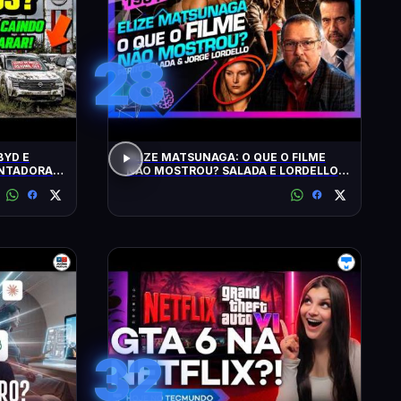
28
BYD E
ELIZE MATSUNAGA: O QUE O FILME
ONTADORAS
NÃO MOSTROU? SALADA E LORDELLO -
Inteligência Ltda. Podcast #1901
32