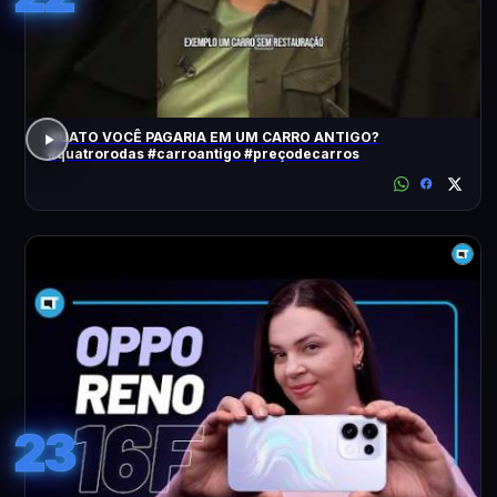
QUATO VOCÊ PAGARIA EM UM CARRO ANTIGO?
#quatrorodas #carroantigo #preçodecarros
23