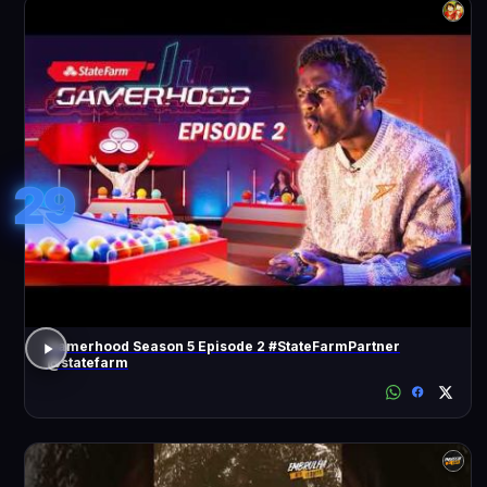
29
Gamerhood Season 5 Episode 2 #StateFarmPartner
@statefarm