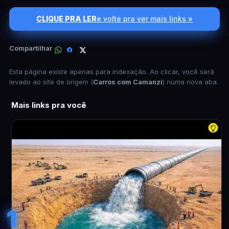
CLIQUE PRA LER
e volte pra ver mais links »
Compartilhar
Esta página existe apenas para indexação. Ao clicar, você será
levado ao site de origem (
Carros com Camanzi
) numa nova aba.
Mais links pra você
1