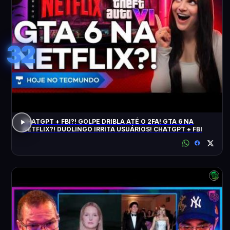
32
CHATGPT + FBI?! GOLPE DRIBLA ATÉ O 2FA! GTA 6 NA
NETFLIX?! DUOLINGO IRRITA USUÁRIOS! CHATGPT + FBI