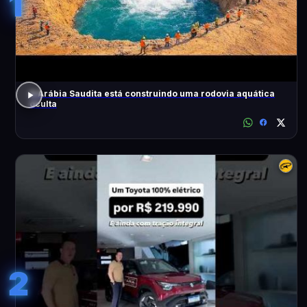
1
A Arábia Saudita está construindo uma rodovia aquática
oculta
2