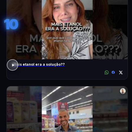
10
Mais etanol era a solução??