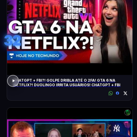
32
CHATGPT + FBI?! GOLPE DRIBLA ATÉ O 2FA! GTA 6 NA
NETFLIX?! DUOLINGO IRRITA USUÁRIOS! CHATGPT + FBI