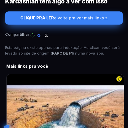
Kardashian tem algo a ver com isso
CLIQUE PRA LER
e volte pra ver mais links »
Compartilhar
Esta página existe apenas para indexação. Ao clicar, você será
levado ao site de origem (
PAPO DE F1
) numa nova aba.
Mais links pra você