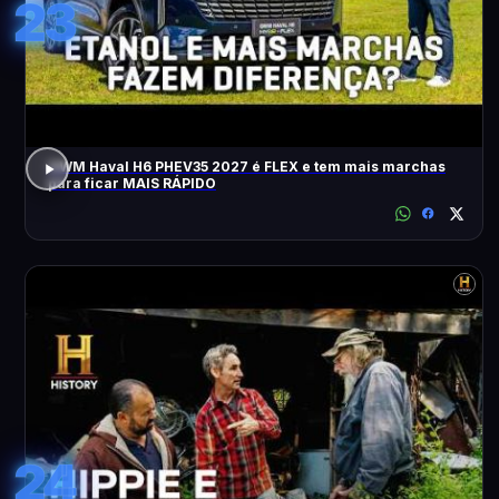
23
GWM Haval H6 PHEV35 2027 é FLEX e tem mais marchas
para ficar MAIS RÁPIDO
24