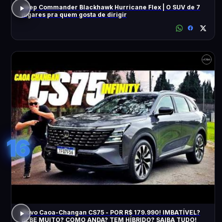
Jeep Commander Blackhawk Hurricane Flex | O SUV de 7
lugares pra quem gosta de dirigir
16
Novo Caoa-Changan CS75 - POR R$ 179.990! IMBATÍVEL?
BEBE MUITO? COMO ANDA? TEM HÍBRIDO? SAIBA TUDO!