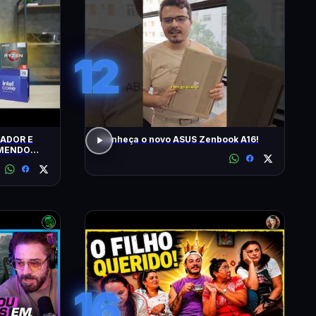
12
ADOR E
Conheça o novo ASUS Zenbook A16!
OMENDO
16