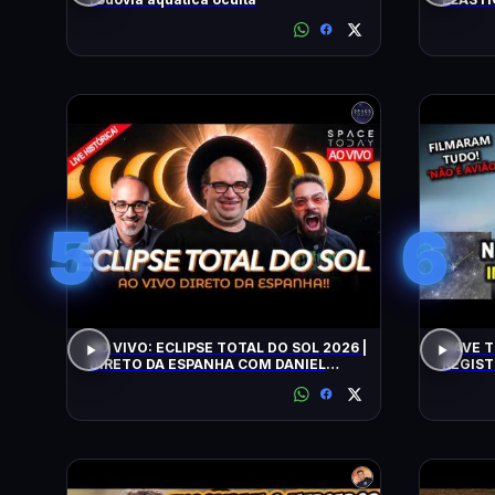
FLAGRA
5
6
AO VIVO: ECLIPSE TOTAL DO SOL 2026 |
NAVE T
DIRETO DA ESPANHA COM DANIEL
REGIST
LOPEZ E VILELA !!!!!!
ALERTA