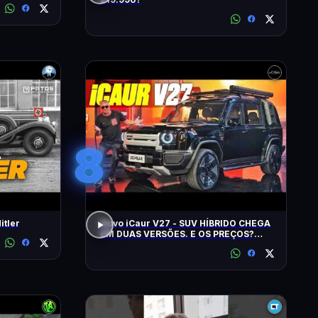
8
itler
Novo iCaur V27 - SUV HÍBRIDO CHEGA
EM DUAS VERSÕES. E OS PREÇOS?
MOTORES? EQUIPAMENTOS? EU
CONTO!