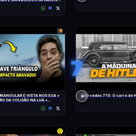
DOS PELAS CÂMERAS
7
RIANGULAR É VISTA NOS EUA +
Mercedes 770: O carro do H
RO DA COLISÃO NA LUA +
 CLIMÁTICO