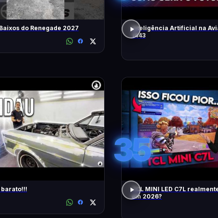
 Baixos do Renegade 2027
Inteligência Artificial na Avi
1443
35
barato!!!
TCL MINI LED C7L realment
em 2026?