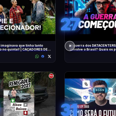
27
 imaginava que tinha tanto
A guerra dos DATACENTERS 
o no quintal! | CAÇADORES DE
envolve o Brasil? Quais os
IAS | HISTORY
31