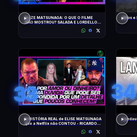
ELIZE MATSUNAGA: O QUE O FILME
Altos e
NÃO MOSTROU? SALADA E LORDELLO -
Inteligência Ltda. Podcast #1901
34
33
A HISTÓRIA REAL de ELISE MATSUNAGA
Landau 
que a Netflix não CONTOU - RICARDO
SALADA E JORGE LORDELLO