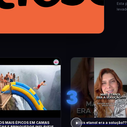
Esta 
levad
3
OS MAIS ÉPICOS EM CAMAS
Mais etanol era a solução??
CAS E BRINQUEDOS INFLÁVEIS