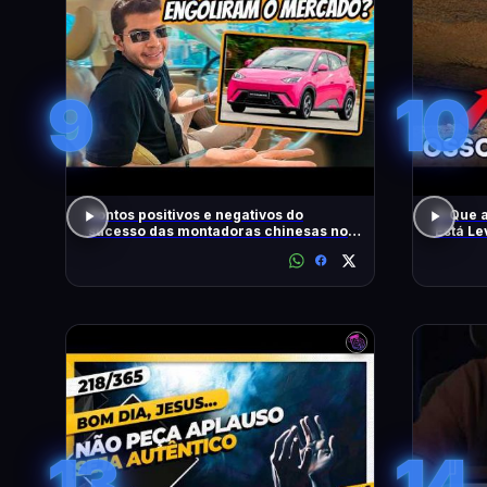
9
10
Pontos positivos e negativos do
O Que 
sucesso das montadoras chinesas no
Está L
Brasil
13
14