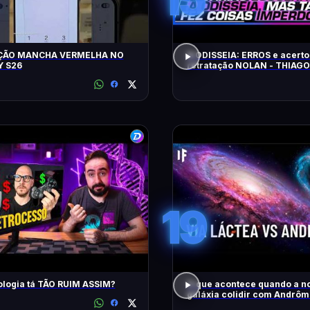
ÇÃO MANCHA VERMELHA NO
A ODISSEIA: ERROS e acerto
 S26
retratação NOLAN - THIAG
19
ologia tá TÃO RUIM ASSIM?
O que acontece quando a n
galáxia colidir com Andrô