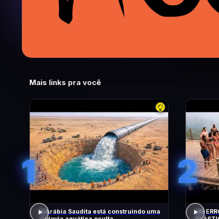
Mais links pra você
1
2
A Arábia Saudita está construindo uma
OS ERR
rodovia aquática oculta
ELÁSTI