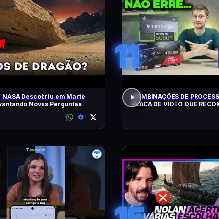
11
a NASA Descobriu em Marte
COMBINAÇÕES DE PROCESS
evantando Novas Perguntas
PLACA DE VÍDEO QUE REC
HOJE!
15