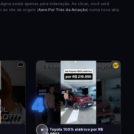
página existe apenas para indexação. Ao clicar, você será
o ao site de origem (
Aero Por Trás da Aviação
) numa nova aba.
4
Um Toyota 100% elétrico por R$
219.990?