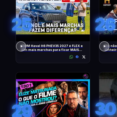
25
26
GWM Haval H6 PHEV35 2027 é FLEX e
Ele não
tem mais marchas para ficar MAIS
dinheir
RÁPIDO
RELÍQU
30
29