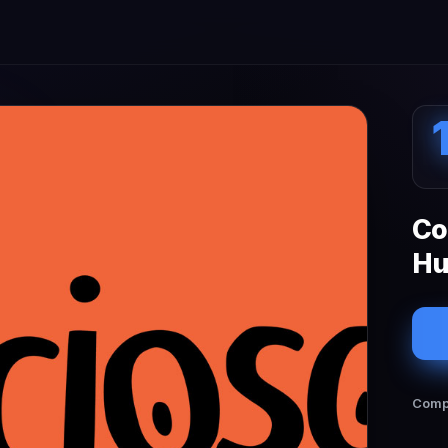
Co
Hu
Compa