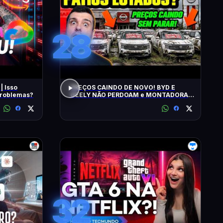
28
| Isso
PREÇOS CAINDO DE NOVO! BYD E
 problemas?
GEELY NÃO PERDOAM e MONTADORAS
APELAM PRA LOCADORAS! O QUE
ACONTECEU?
32