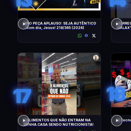
NÃO PEÇA APLAUSO: SEJA AUTÊNTICO
CORRE
- Bom dia, Jesus! 218/365 (2026)
GALAXY
18
17
5 ALIMENTOS QUE NÃO ENTRAM NA
A Tecn
MINHA CASA SENDO NUTRICIONISTA!