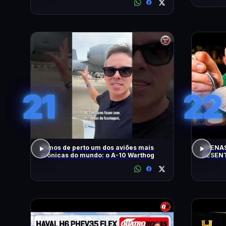
21
22
Vimos de perto um dos aviões mais
APENAS
icônicas do mundo: o A-10 Warthog
DESENT