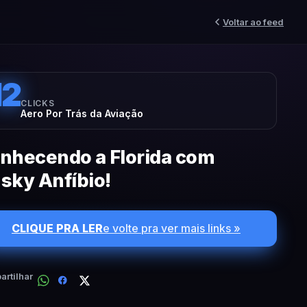
Voltar ao feed
12
CLICKS
Aero Por Trás da Aviação
nhecendo a Florida com
sky Anfíbio!
CLIQUE PRA LER
e volte pra ver mais links »
rtilhar