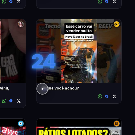
24
inil,
O que você achou?