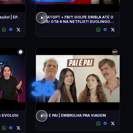
ação! | EP.
CHATGPT + FBI?! GOLPE DRIBLA ATÉ O
2FA! GTA 6 NA NETFLIX?! DUOLINGO
IRRITA USUÁRIOS! CHATGPT + FBI
36
e EVOLUIU
PAI É PAI | EMBRULHA PRA VIAGEM