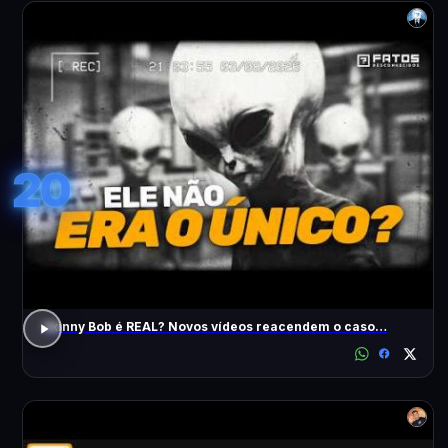
20
Skinny Bob é REAL? Novos vídeos reacendem o caso…