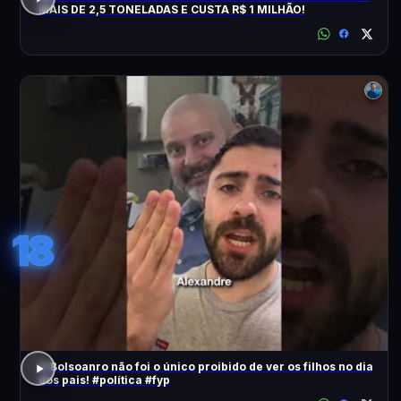
MAIS DE 2,5 TONELADAS E CUSTA R$ 1 MILHÃO!
18
O Bolsoanro não foi o único proibido de ver os filhos no dia
dos pais! #política #fyp