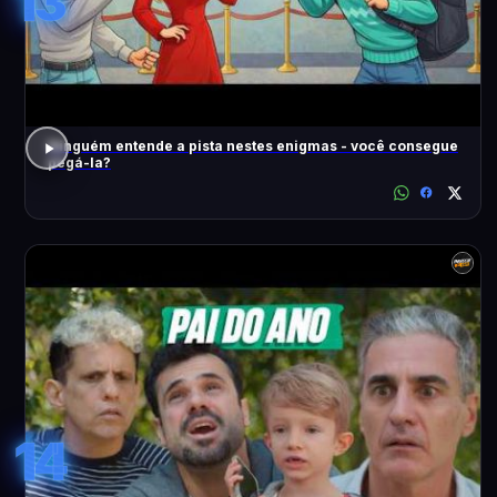
13
Ninguém entende a pista nestes enigmas - você consegue
pegá-la?
14