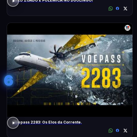
FEED ZOADO E POLÊMICA NO DUOLINGO!
6
Voepass 2283: Os Elos da Corrente.