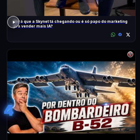
Será que a Skynet tá chegando ou é só papo do marketing
pra vender mais IA?
4