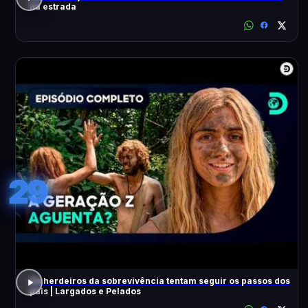
na estrada
29
Os herdeiros da sobrevivência tentam seguir os passos dos
pais | Largados e Pelados