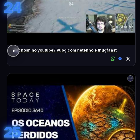
24
Tecnosh no youtube? Pubg com netenho e thugfaast
25