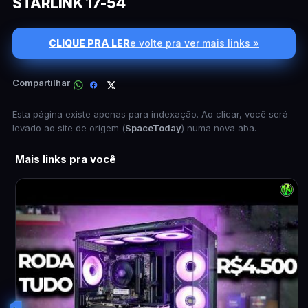
STARLINK 17-54
CLIQUE PRA LER
e volte pra ver mais links »
Compartilhar
Esta página existe apenas para indexação. Ao clicar, você será
levado ao site de origem (
SpaceToday
) numa nova aba.
Mais links pra você