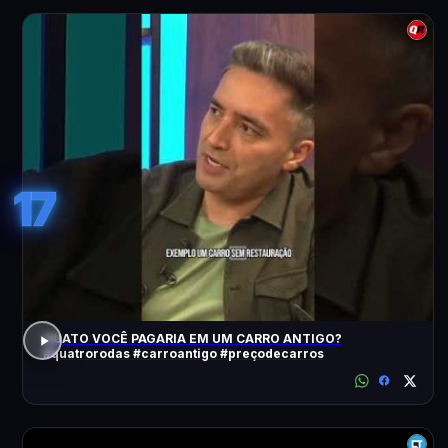
17
QUATO VOCÊ PAGARIA EM UM CARRO ANTIGO?
#quatrorodas #carroantigo #preçodecarros