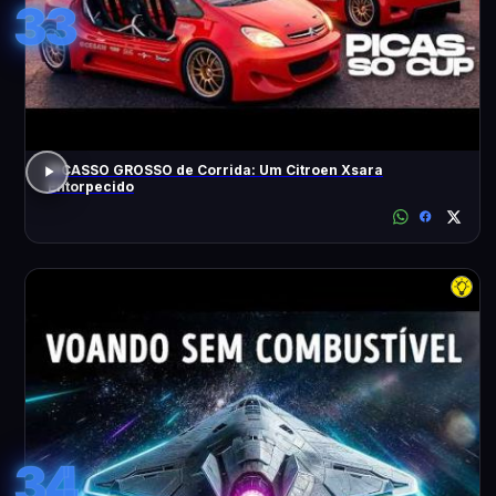
33
PICASSO GROSSO de Corrida: Um Citroen Xsara
Entorpecido
34