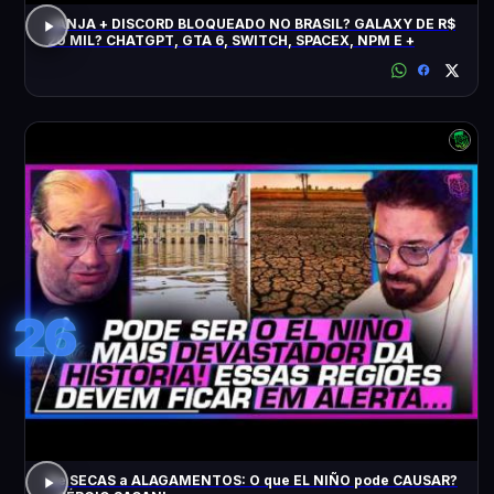
JANJA + DISCORD BLOQUEADO NO BRASIL? GALAXY DE R$
20 MIL? CHATGPT, GTA 6, SWITCH, SPACEX, NPM E +
26
De SECAS a ALAGAMENTOS: O que EL NIÑO pode CAUSAR?