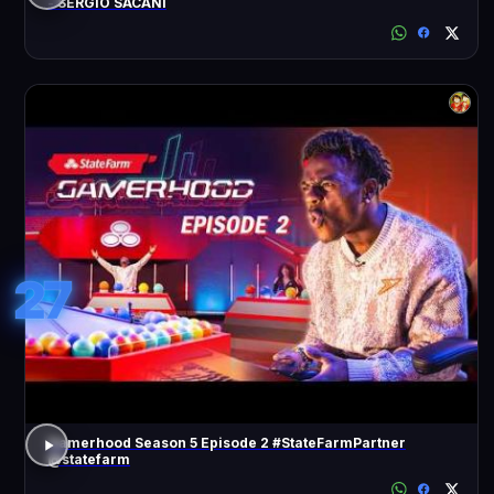
- SÉRGIO SACANI
27
Gamerhood Season 5 Episode 2 #StateFarmPartner
@statefarm