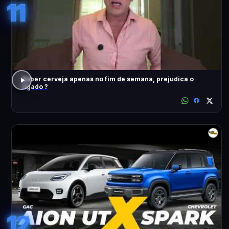
11
Beber cerveja apenas no fim de semana, prejudica o
fígado ?
12