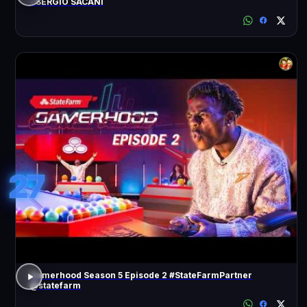
- SÉRGIO SACANI
27
Gamerhood Season 5 Episode 2 #StateFarmPartner
@statefarm