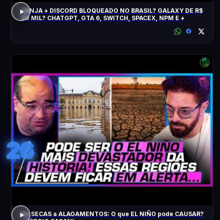
JANJA + DISCORD BLOQUEADO NO BRASIL? GALAXY DE R$
20 MIL? CHATGPT, GTA 6, SWITCH, SPACEX, NPM E +
26
De SECAS a ALAGAMENTOS: O que EL NIÑO pode CAUSAR?