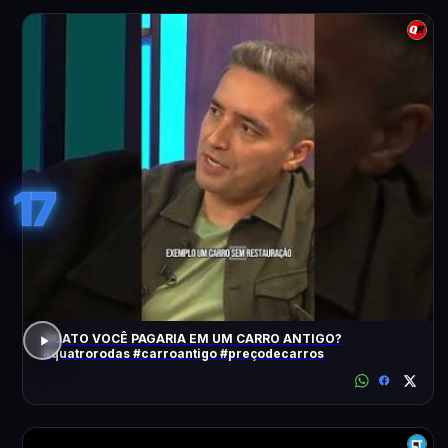
17
QUATO VOCÊ PAGARIA EM UM CARRO ANTIGO?
#quatrorodas #carroantigo #preçodecarros