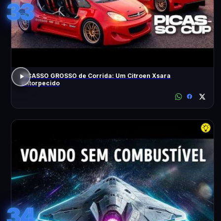
33
PICASSO GROSSO de Corrida: Um Citroen Xsara
Entorpecido
34