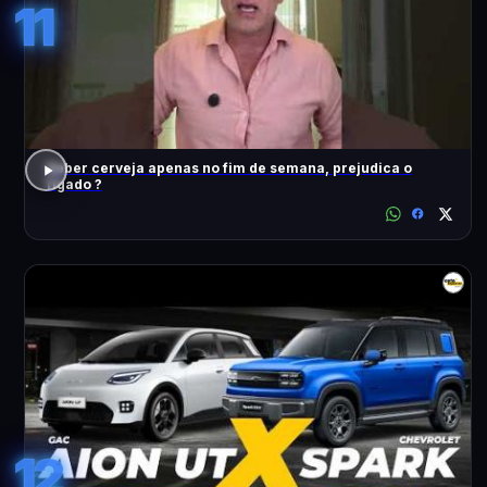
11
Beber cerveja apenas no fim de semana, prejudica o
fígado ?
12