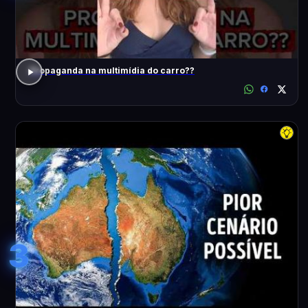
Propaganda na multimídia do carro??
3