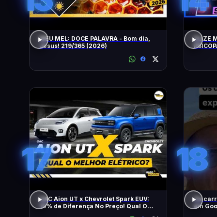
MEU MEL: DOCE PALAVRA - Bom dia,
ELIZE 
Jesus! 219/365 (2026)
PSICOP
JORGE 
17
18
GAC Aion UT x Chevrolet Spark EUV:
Os carr
10% de Diferença No Preço! Qual O
em Go
Melhor Elétrico?