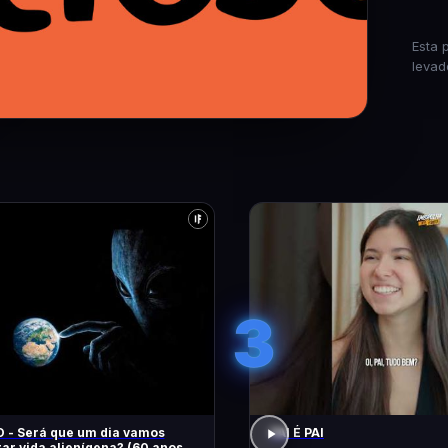
Esta 
levad
3
 - Será que um dia vamos
PAI É PAI
ar vida alienígena? (60 anos de