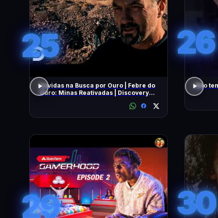
26
25
Dúvidas na Busca por Ouro | Febre do
Não tem
Ouro: Minas Reativadas | Discovery
Brasil
30
29