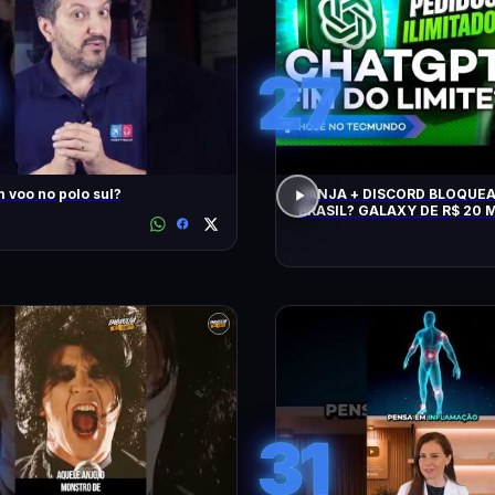
27
 voo no polo sul?
JANJA + DISCORD BLOQUE
BRASIL? GALAXY DE R$ 20 M
CHATGPT, GTA 6, SWITCH, 
NPM E +
31