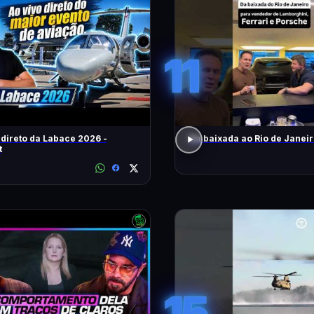
11
 direto da Labace 2026 -
Da baixada ao Rio de Janei
t
15