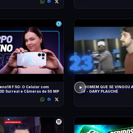
23
no16 F 5G: O Celular com
O HOMEM QUE SE VINGOU A
3D Surreal e Câmeras de 50 MP
TV - GARY PLAUCHÉ