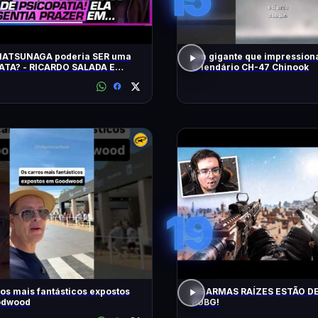
MATSUNAGA poderia SER uma
Um gigante que impressiona
ATA? - RICARDO SALADA E
O lendário CH-47 Chinook
LORDELLO
19
os mais fantásticos expostos
AS ARMAS RAÍZES ESTÃO D
odwood
PUBG!