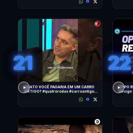
21
22
QUATO VOCÊ PAGARIA EM UM CARRO
OPPO Re
ANTIGO? #quatrorodas #carroantigo
Design 
#preçodecarros