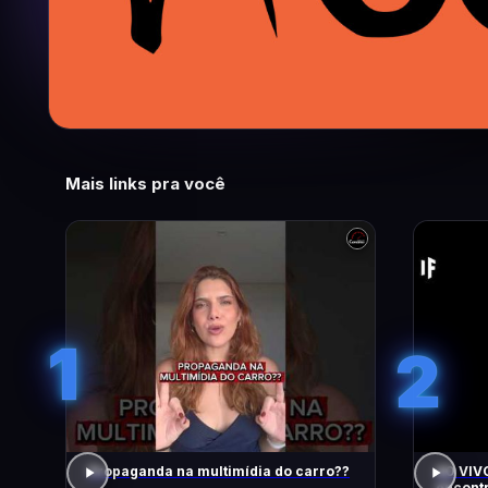
Mais links pra você
1
2
Propaganda na multimídia do carro??
AO VIVO
encontr