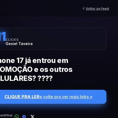
Voltar ao feed
11
CLICKS
Gesiel Taveira
hone 17 já entrou em
OMOÇÃO e os outros
LULARES? ????️
CLIQUE PRA LER
e volte pra ver mais links »
rtilhar