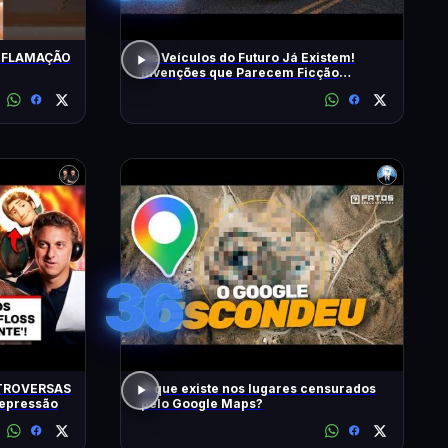
INFLAMAÇÃO
Os Veículos do Futuro Já Existem!
Invenções que Parecem Ficção
Científica!
36
TROVERSAS
O que existe nos lugares censurados
Depressão
pelo Google Maps?