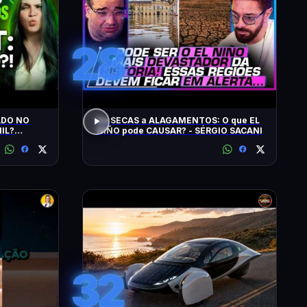
28
ADO NO
De SECAS a ALAGAMENTOS: O que EL
IL?
NIÑO pode CAUSAR? - SÉRGIO SACANI
SPACEX,
32