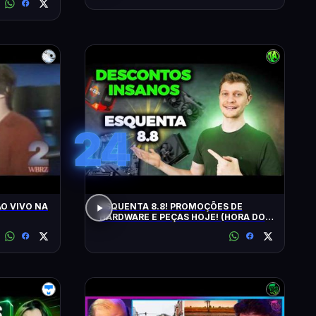
24
O VIVO NA
ESQUENTA 8.8! PROMOÇÕES DE
HARDWARE E PEÇAS HOJE! (HORA DO
UPGRADE!)