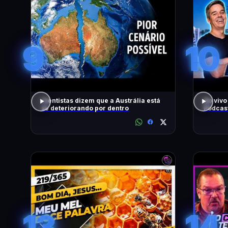
9
10
Cientistas dizem que a Austrália está
Ao vivo
se deteriorando por dentro
Podcas
13
14