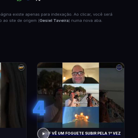
página existe apenas para indexação. Ao clicar, você será
o ao site de origem (
Gesiel Taveira
) numa nova aba.
4
ACF VÊ UM FOGUETE SUBIR PELA 1ª VEZ
!!!!