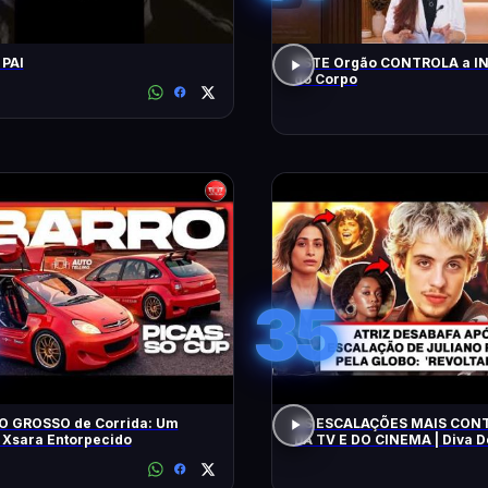
 PAI
ESTE Orgão CONTROLA a 
do Corpo
35
O GROSSO de Corrida: Um
AS ESCALAÇÕES MAIS CON
 Xsara Entorpecido
DA TV E DO CINEMA | Diva 