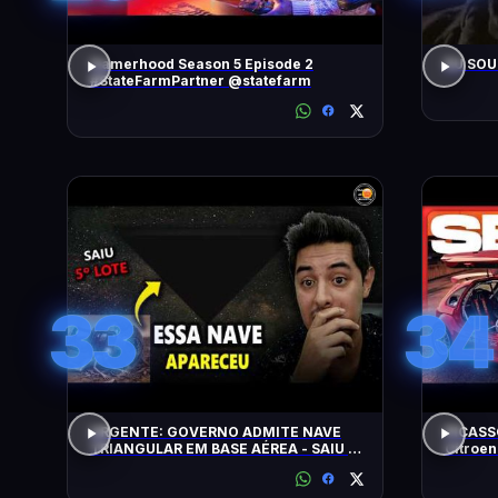
Gamerhood Season 5 Episode 2
EU SOU
#StateFarmPartner @statefarm
33
34
URGENTE: GOVERNO ADMITE NAVE
PICASS
TRIANGULAR EM BASE AÉREA - SAIU O
Citroen
5º LOTE DE ARQUIVOS OVNI