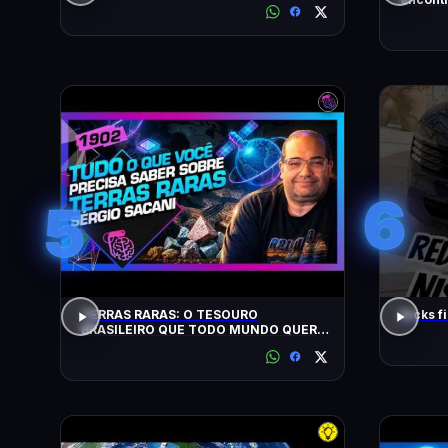
busca)
6
5
TERRAS RARAS: O TESOURO
Kicks f
BRASILEIRO QUE TODO MUNDO QUER:
SACANI - Inteligência Ltda. Podcast
#1902