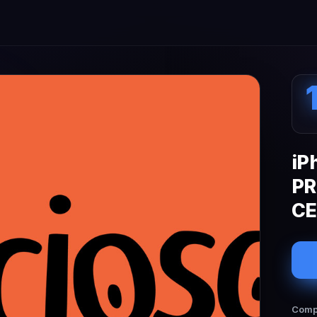
iP
PR
CE
Compa