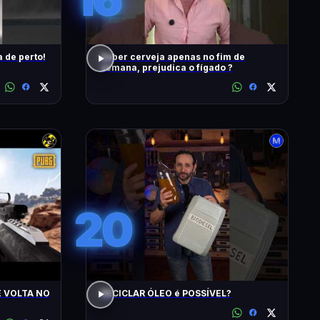
 de perto!
Beber cerveja apenas no fim de
semana, prejudica o fígado ?
20
E VOLTA NO
RECICLAR ÓLEO é POSSÍVEL?