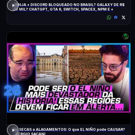
JANJA + DISCORD BLOQUEADO NO BRASIL? GALAXY DE R$
20 MIL? CHATGPT, GTA 6, SWITCH, SPACEX, NPM E +
26
De SECAS a ALAGAMENTOS: O que EL NIÑO pode CAUSAR?
- SÉRGIO SACANI