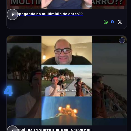
Propaganda na multimídia do carro??
4
ACF VÊ UM FOGUETE SUBIR PELA 1ª VEZ !!!!