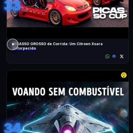
33
PICASSO GROSSO de Corrida: Um Citroen Xsara
Entorpecido
34