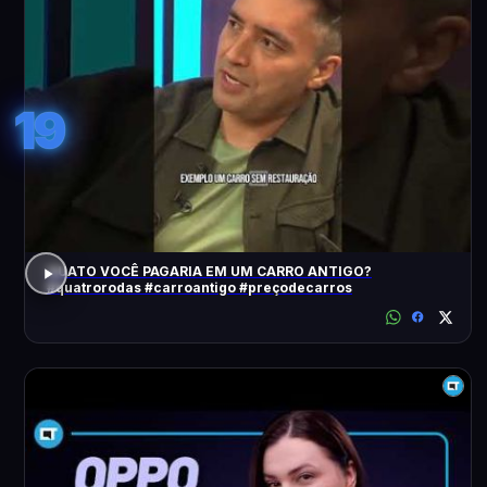
19
QUATO VOCÊ PAGARIA EM UM CARRO ANTIGO?
#quatrorodas #carroantigo #preçodecarros