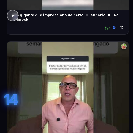
Um gigante que impressiona de perto! O lendário CH-47
Chinook
14