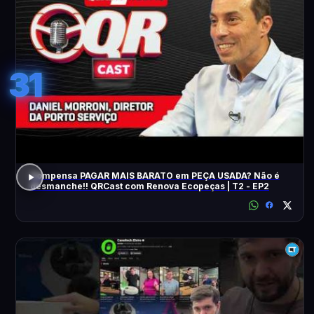
31
Compensa PAGAR MAIS BARATO em PEÇA USADA? Não é
desmanche!! QRCast com Renova Ecopeças | T2 - EP2