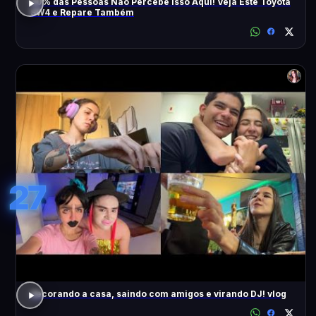
90% das Pessoas Não Percebe Isso Aqui! Veja Este Toyota
SW4 e Repare Também
27
decorando a casa, saindo com amigos e virando DJ! vlog