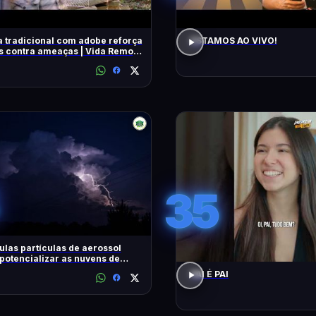
 tradicional com adobe reforça
ESTAMOS AO VIVO!
 contra ameaças | Vida Remota
very Brasil
35
las partículas de aerossol
otencializar as nuvens de
ades tropicais
PAI É PAI