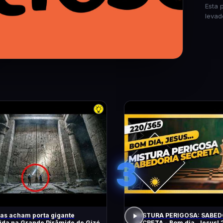
Esta 
levad
3
tas acham porta gigante
MISTURA PERIGOSA: SABED
da na Grande Pirâmide de Gizé
SECRETA - Bom dia, Jesus! 220/365