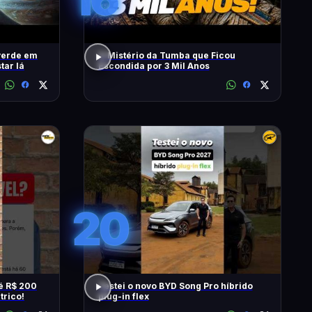
verde em
O Mistério da Tumba que Ficou
tar lá
Escondida por 3 Mil Anos
20
é R$ 200
Testei o novo BYD Song Pro híbrido
trico!
plug-in flex