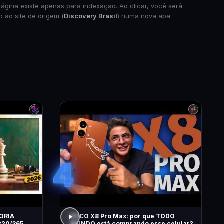
página existe apenas para indexação. Ao clicar, você será
o ao site de origem (
Discovery Brasil
) numa nova aba.
4
ORIA
POCO X8 Pro Max: por que TODO
MUNDO está comprando esse celular?