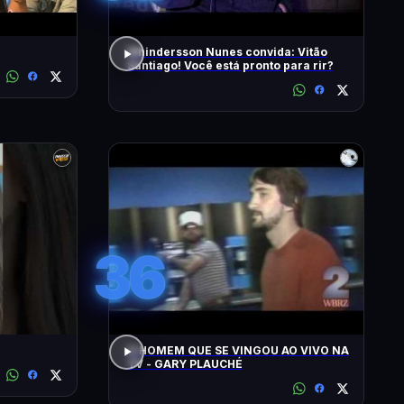
Whindersson Nunes convida: Vitão
Santiago! Você está pronto para rir?
36
O HOMEM QUE SE VINGOU AO VIVO NA
TV - GARY PLAUCHÉ