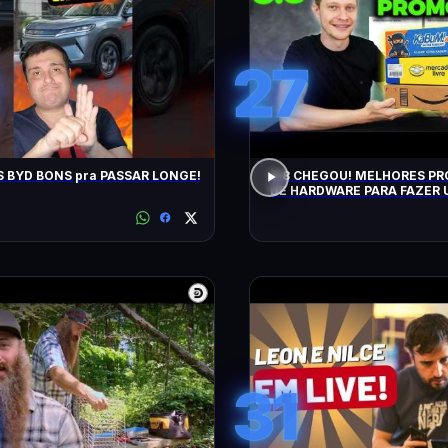
27
 BYD BONS pra PASSAR LONGE!
8.8 CHEGOU! MELHORES P
DE HARDWARE PARA FAZER 
(CUPONS E MAIS)
31