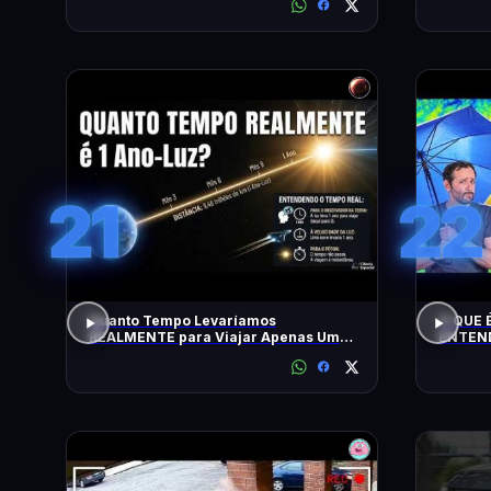
21
22
Quanto Tempo Levaríamos
O QUE É
REALMENTE para Viajar Apenas Um
ENTEND
Ano-Luz?