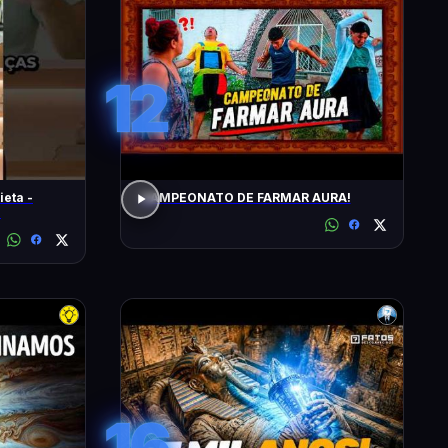
12
ieta -
CAMPEONATO DE FARMAR AURA!
!
16