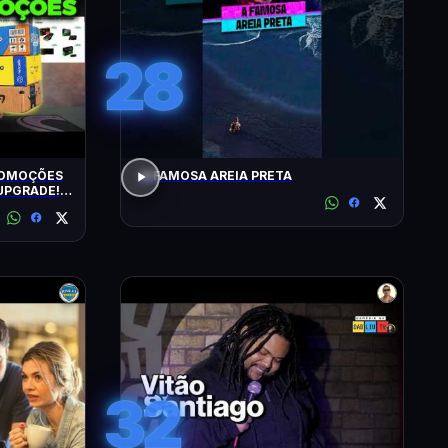
28
ROMOÇÕES
A FAMOSA AREIA PRETA
UPGRADE!
32