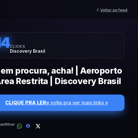
Voltar ao feed
14
CLICKS
Discovery Brasil
em procura, acha! | Aeroporto
Área Restrita | Discovery Brasil
CLIQUE PRA LER
e volte pra ver mais links »
rtilhar