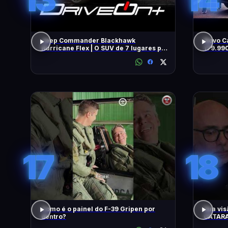
Jeep Commander Blackhawk
Novo C
Hurricane Flex | O SUV de 7 lugares pra
179.99
quem gosta de dirigir
COMO A
TUDO!
17
18
Como é o painel do F-39 Gripen por
Sua vis
dentro?
CATARA