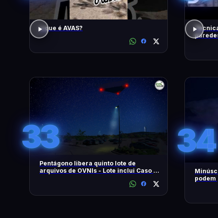
o que é AVAS?
Técnica
paredes
| Disco
33
34
Pentágono libera quinto lote de
arquivos de OVNIs - Lote inclui Caso no
Minúscu
Brasil - OVNI Hoje!
podem p
tempest