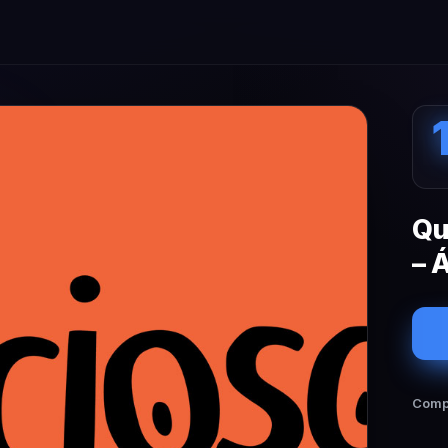
Qu
– 
Compa