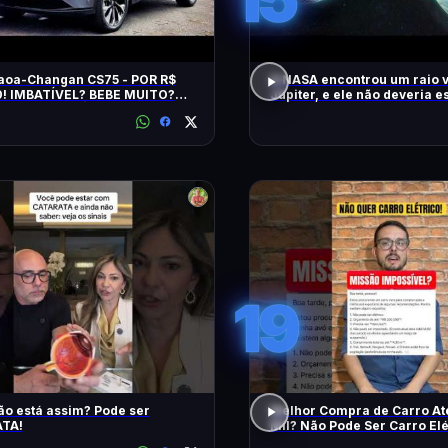
aoa-Changan CS75 - POR R$
A NASA encontrou um raio 
0! IMBATÍVEL? BEBE MUITO?
Júpiter, e ele não deveria es
NDA? TEM HÍBRIDO? SAIBA
19
ão está assim? Pode ser
Melhor Compra de Carro At
TA!
Mil? Não Pode Ser Carro Elé