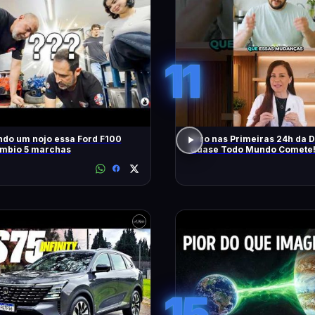
11
ndo um nojo essa Ford F100
Erro nas Primeiras 24h da D
mbio 5 marchas
Quase Todo Mundo Comete
15