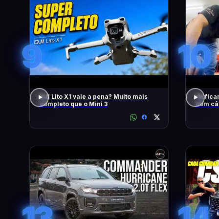
9
10
DJI Lito X1 vale a pena? Muito mais
Tá fica
completo que o Mini 3
com câ
13
14