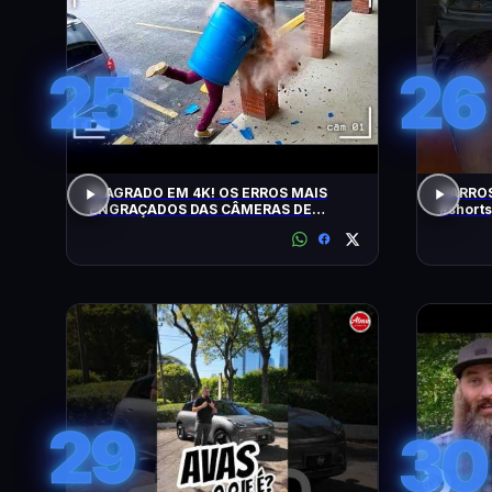
25
26
FLAGRADO EM 4K! OS ERROS MAIS
CARROS
ENGRAÇADOS DAS CÂMERAS DE
#shorts
SEGURANÇA
29
30