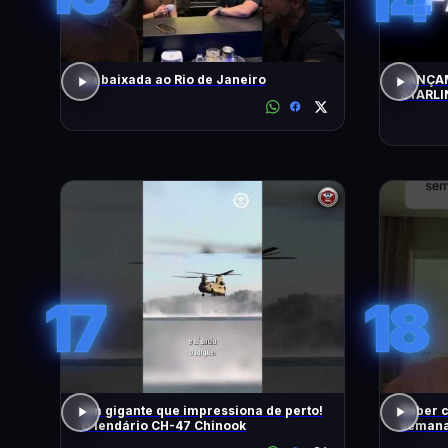
Da baixada ao Rio de Janeiro
LANÇAM
STARLI
17
18
Um gigante que impressiona de perto!
Beber c
O lendário CH-47 Chinook
semana,