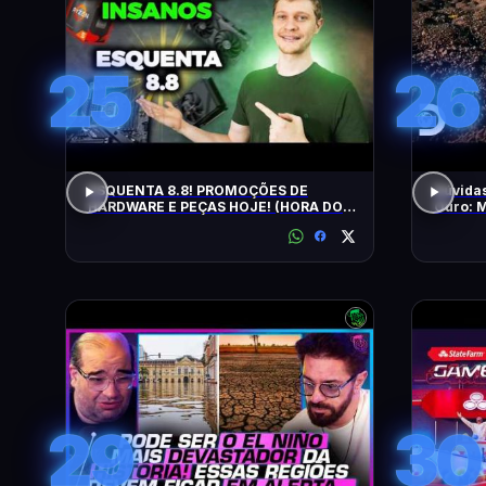
25
26
ESQUENTA 8.8! PROMOÇÕES DE
Dúvidas
HARDWARE E PEÇAS HOJE! (HORA DO
Ouro: M
UPGRADE!)
Brasil
29
30