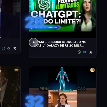
28
JANJA + DISCORD BLOQUEADO NO
BRASIL? GALAXY DE R$ 20 MIL?
CHATGPT, GTA 6, SWITCH, SPACEX,
NPM E +
32