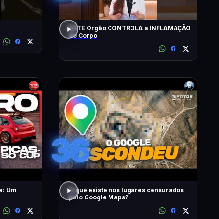
ESTE Orgão CONTROLA a INFLAMAÇÃO
do Corpo
36
a: Um
O que existe nos lugares censurados
pelo Google Maps?