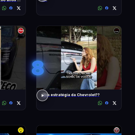
8
Boa estratégia da Chevrolet??