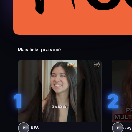
Mais links pra você
1
2
PAI É PAI
Propaga