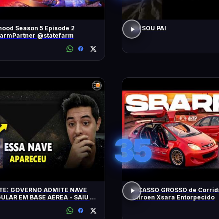
ood Season 5 Episode 2
EU SOU PAI
FarmPartner @statefarm
35
E: GOVERNO ADMITE NAVE
PICASSO GROSSO de Corrid
ULAR EM BASE AÉREA - SAIU O
Citroen Xsara Entorpecido
E DE ARQUIVOS OVNI