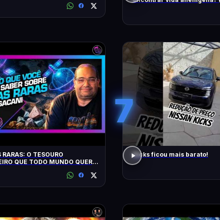
busca)
7
 RARAS: O TESOURO
Kicks ficou mais barato!
EIRO QUE TODO MUNDO QUER:
- Inteligência Ltda. Podcast