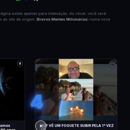
página existe apenas para indexação. Ao clicar, você será
o ao site de origem (
Bravos Mentes Milionárias
) numa nova
4
 vamos
ACF VÊ UM FOGUETE SUBIR PELA 1ª VEZ
(60 anos de
!!!!