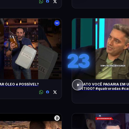
23
AR ÓLEO é POSSÍVEL?
QUATO VOCÊ PAGARIA EM 
ANTIGO? #quatrorodas #carroantigo
#preçodecarros