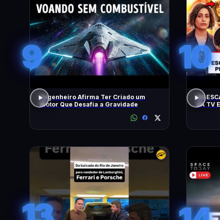
9
10
Engenheiro Afirma Ter Criado um
AS ESC
Motor Que Desafia a Gravidade
DA TV 
13
14