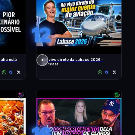
12
ália está
Ao vivo direto da Labace 2026 -
Podcast
16