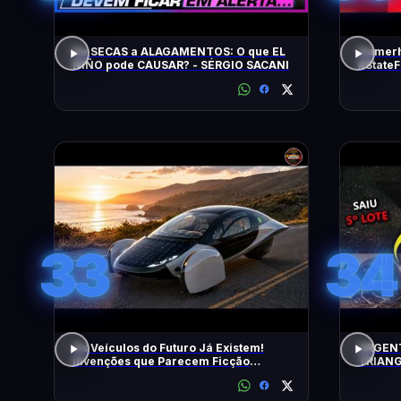
De SECAS a ALAGAMENTOS: O que EL
Gamerh
NIÑO pode CAUSAR? - SÉRGIO SACANI
#State
33
34
Os Veículos do Futuro Já Existem!
URGENT
Invenções que Parecem Ficção
TRIANG
Científica!
5º LOT