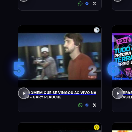
5
6
O HOMEM QUE SE VINGOU AO VIVO NA
TERRAS
TV - GARY PLAUCHÉ
BRASIL
SACANI 
#1902