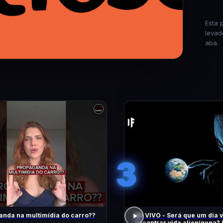
Esta 
levad
aba.
3
nda na multimídia do carro??
AO VIVO - Será que um dia
encontrar vida alienígena? 