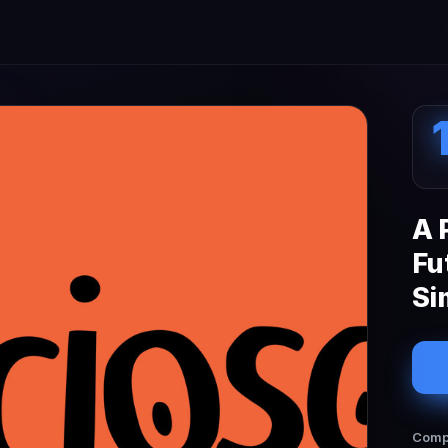
A 
Fu
Si
Compa