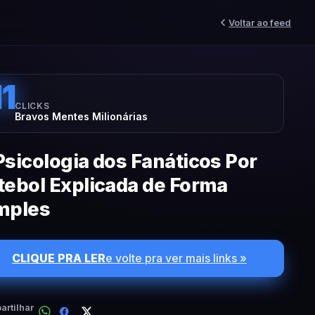
Voltar ao feed
11
CLICKS
Bravos Mentes Milionárias
Psicologia dos Fanáticos Por
tebol Explicada de Forma
mples
CLIQUE PRA LER
e volte pra ver mais links »
rtilhar