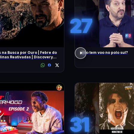
27
 na Busca por Ouro | Febre do
Não tem voo no polo sul?
inas Reativadas | Discovery
31