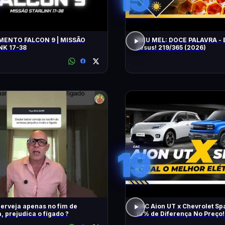
ENTO FALCON 9 | MISSÃO
MEU MEL: DOCE PALAVRA - 
NK 17-38
Jesus! 219/365 (2026)
19
erveja apenas no fim de
GAC Aion UT x Chevrolet Sp
 prejudica o fígado ?
10% de Diferença No Preço!
Melhor Elétrico?