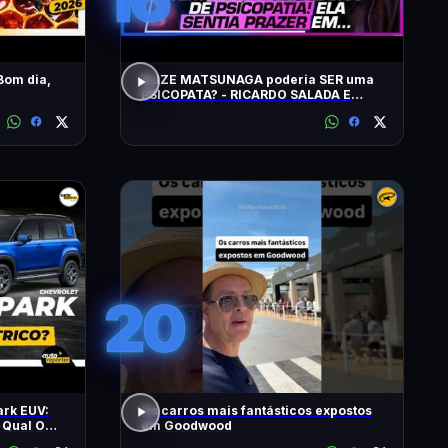
Bom dia,
ELIZE MATSUNAGA poderia SER uma
PSICOPATA? - RICARDO SALADA E
JORGE LORDELLO
20
ark EUV:
Os carros mais fantásticos expostos
 Qual O
em Goodwood