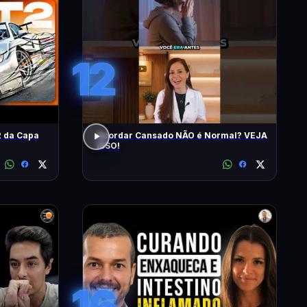
12
 da Capa
Acordar Cansado NÃO é Normal? VEJA
ISSO!
16