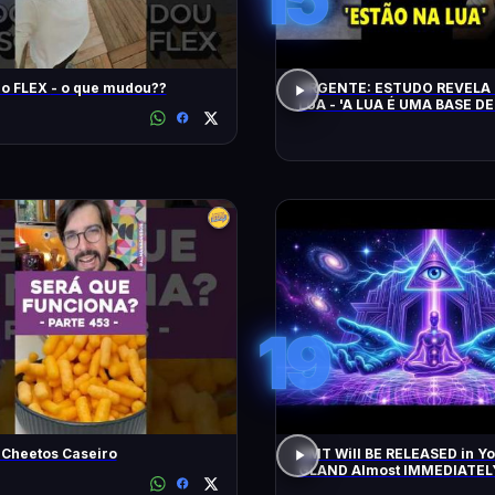
Song Pro FLEX - o que mudou??
URGENTE: ESTUDO REVELA 
LUA - 'A LUA É UMA BASE DE
CHEGAM NA TERRA EM 20 
19
 Cheetos Caseiro
DMT Will BE RELEASED in Y
GLAND Almost IMMEDIATEL
All Negative Blockages | 43