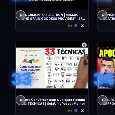
LANÇAMENTO ELECTRON | MISSÃO
CONSEG
"THE GRAIN GODDESS PROVIDES" | 2ª
QUATRO
TENTATIVA
33
34
Como Conversar com Qualquer Pessoa
INACRE
- 33 TÉCNICAS | SejaUmaPessoaMelhor
CARROS
BARATO