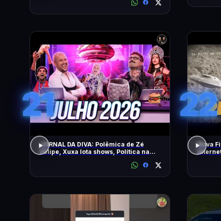
21
22
JORNAL DA DIVA: Polêmica de Zé
Nova Fi
Felipe, Xuxa lota shows, Política na
Intern
DiaTV