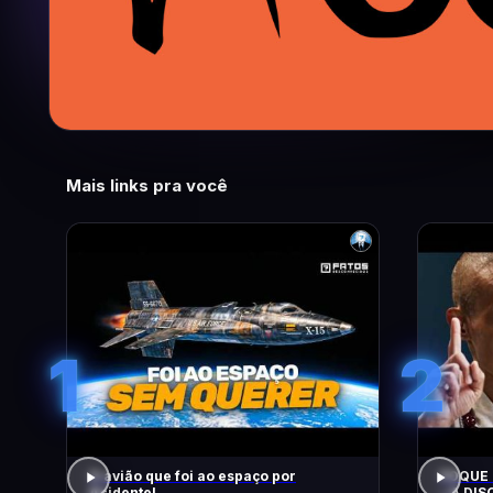
Mais links pra você
1
2
O avião que foi ao espaço por
FOQUE 
Acidente!
– A DIS