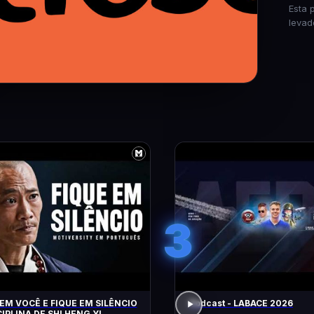
Esta 
levad
3
EM VOCÊ E FIQUE EM SILÊNCIO
Podcast - LABACE 2026
CIPLINA DE SHI HENG YI