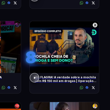
8
A
NO FLAGRA! A verdade sobre a mochila
com R$ 150 mil em drogas | Operação
Fronteira Brasil