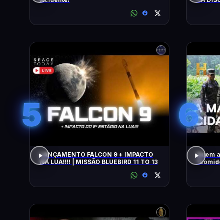
5
6
LANÇAMENTO FALCON 9 + IMPACTO
Quem a
NA LUA!!!! | MISSÃO BLUEBIRD 11 TO 13
"comido" por
COM WI