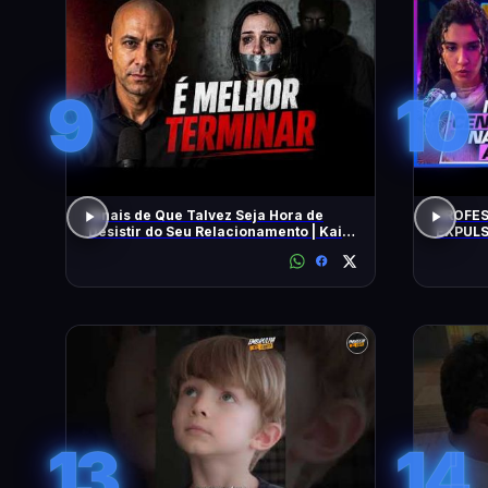
9
10
Sinais de Que Talvez Seja Hora de
PROFES
Desistir do Seu Relacionamento | Kaio
EXPULS
Nardel
univers
BEATRI
13
14