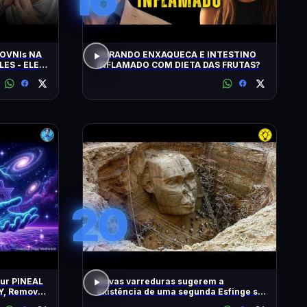
OVNIs NA
CURANDO ENXAQUECA E INTESTINO
LES - ELES
INFLAMADO COM DIETA DAS FRUTAS?
MINUTOS'
20
our PINEAL
Novas varreduras sugerem a
Y, Remove
existência de uma segunda Esfinge sob
2 Hz
as pirâmides