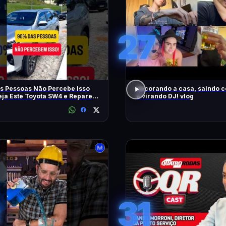
27
s Pessoas Não Percebe Isso
decorando a casa, saindo 
eja Este Toyota SW4 e Repare
e virando DJ! vlog
m
31