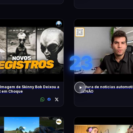
23
lmagem de Skinny Bob Deixou a
Leitura de notícias automot
et em Choque
XENÃO