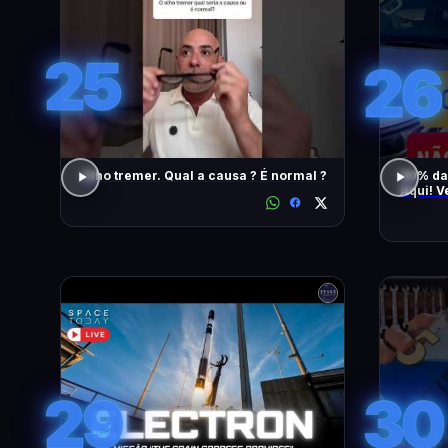
25
26
Olho tremer. Qual a causa ? É normal ?
90% da
Aqui! V
També
29
30