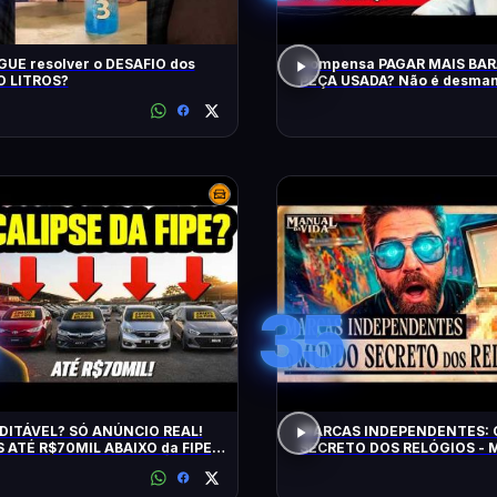
UE resolver o DESAFIO dos
Compensa PAGAR MAIS BA
 LITROS?
PEÇA USADA? Não é desman
QRCast com Renova Ecopeça
EP2
35
DITÁVEL? SÓ ANÚNCIO REAL!
MARCAS INDEPENDENTES:
 ATÉ R$70MIL ABAIXO da FIPE:
SECRETO DOS RELÓGIOS - M
S DE MANTER e CONFIÁVEIS!
Vida #011