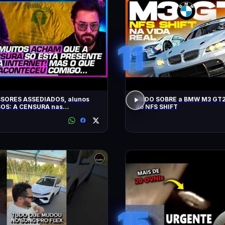
11
SORES ASSEDIADOS, alunos
TUDO SOBRE a BMW M3 GT2
OS: A CENSURA nas
do NFS SHIFT
idades - SÁVIO DI MAIO E
Z BUENO
15