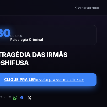
Voltar ao feed
30
CLICKS
Psicologia Criminal
TRAGÉDIA DAS IRMÃS
SHIFUSA
CLIQUE PRA LER
e volte pra ver mais links »
rtilhar