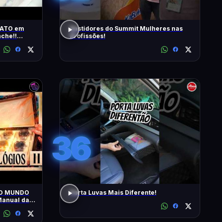
RATO em
Bastidores do Summit Mulheres nas
che!!
Profissões!
s | T2 -
36
 O MUNDO
Porta Luvas Mais Diferente!
anual da