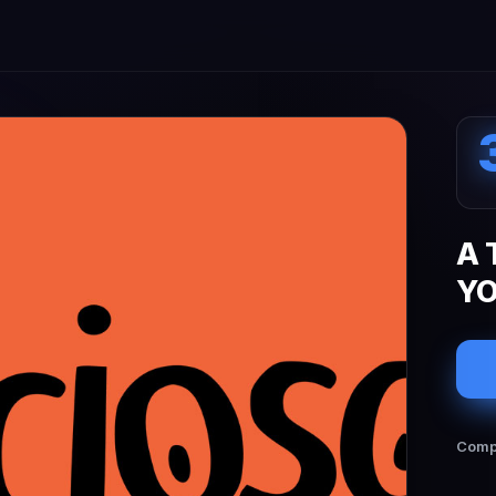
A 
YO
Compa