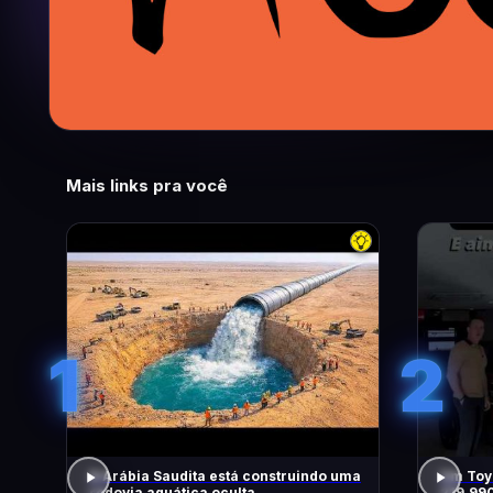
Mais links pra você
1
2
A Arábia Saudita está construindo uma
Um Toyo
rodovia aquática oculta
219.99