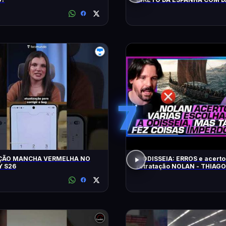
LOPEZ E VILELA !!!!!!
7
ÇÃO MANCHA VERMELHA NO
A ODISSEIA: ERROS e acerto
 S26
retratação NOLAN - THIAG