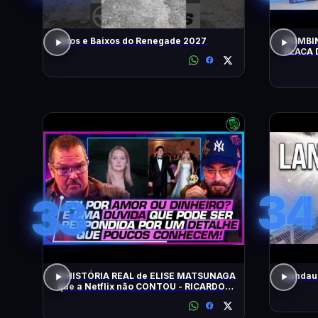
Altos e Baixos do Renegade 2027
COMBIN
PLACA 
HOJE!
34
33
A HISTÓRIA REAL de ELISE MATSUNAGA
Landau 
que a Netflix não CONTOU - RICARDO
SALADA E JORGE LORDELLO