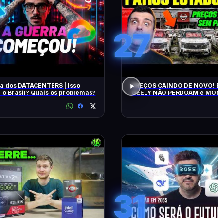
27
a dos DATACENTERS | Isso
PREÇOS CAINDO DE NOVO! 
 o Brasil? Quais os problemas?
GEELY NÃO PERDOAM e M
APELAM PRA LOCADORAS! O QUE
ACONTECEU?
31