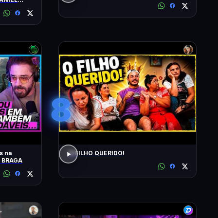
8
s na
O FILHO QUERIDO!
O BRAGA