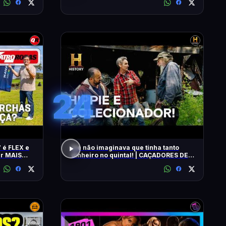
24
 é FLEX e
Ele não imaginava que tinha tanto
ar MAIS
dinheiro no quintal! | CAÇADORES DE
RELÍQUIAS | HISTORY