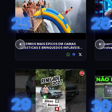
25
26
OS ERROS MAIS ÉPICOS EM CAMAS
A guerr
ELÁSTICAS E BRINQUEDOS INFLÁVEIS
envolve
FLAGRADOS PELAS CÂMERAS
29
30