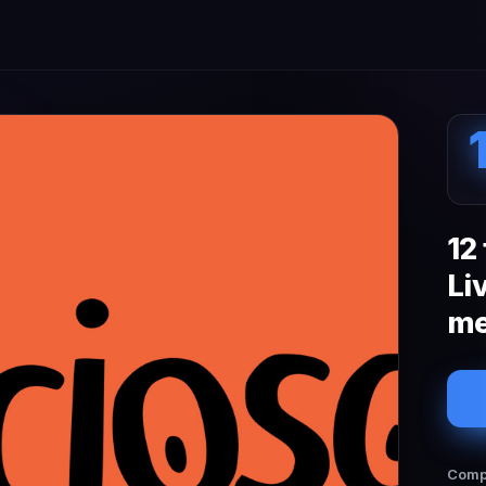
12
Li
me
Compa