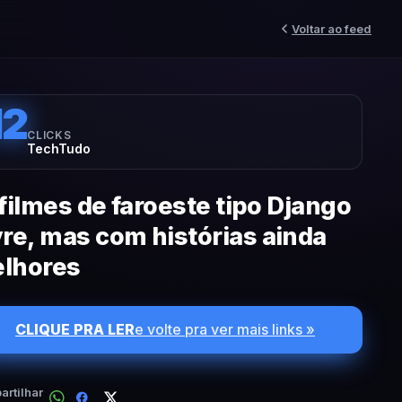
Voltar ao feed
12
CLICKS
TechTudo
 filmes de faroeste tipo Django
vre, mas com histórias ainda
lhores
CLIQUE PRA LER
e volte pra ver mais links »
rtilhar