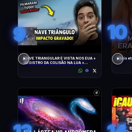
10
9
NAVE TRIANGULAR É VISTA NOS EUA +
Mais et
REGISTRO DA COLISÃO NA LUA +
ALERTA CLIMÁTICO
13
14