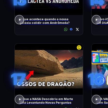
O que acontece quando a nossa
Novo i
galáxia colidir com Andrômeda?
EM DUA
MOTOR
CONTO
17
18
O Que a NASA Descobriu em Marte
A IA V
Está Levantando Novas Perguntas
com Sam
Apresen