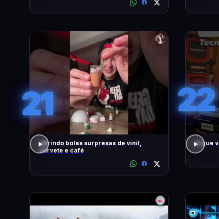
22
21
abrindo bolas surpresas de vinil,
O que 
sorvete e café