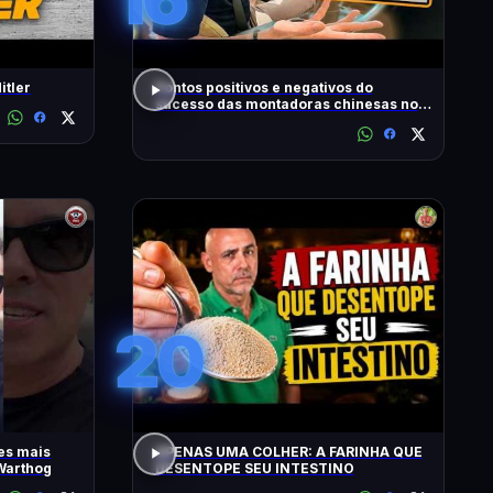
itler
Pontos positivos e negativos do
sucesso das montadoras chinesas no
Brasil
20
es mais
APENAS UMA COLHER: A FARINHA QUE
Warthog
DESENTOPE SEU INTESTINO