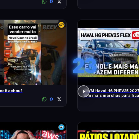
23
você achou?
GWM Haval H6 PHEV35 2027
tem mais marchas para fic
RÁPIDO