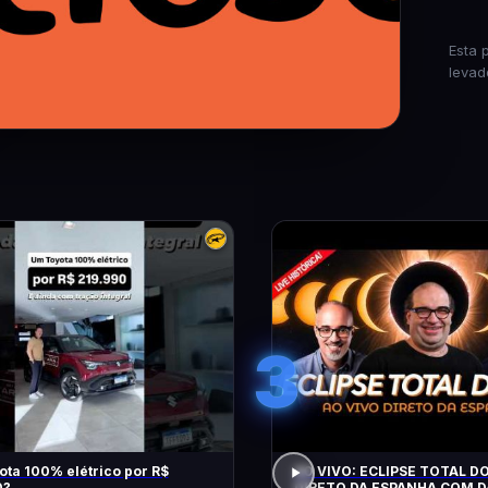
Esta 
levad
3
ta 100% elétrico por R$
AO VIVO: ECLIPSE TOTAL DO
0?
DIRETO DA ESPANHA COM D