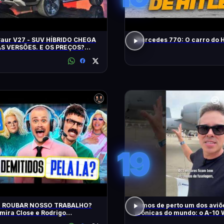
Caur V27 - SUV HÍBRIDO CHEGA
Mercedes 770: O carro do H
S VERSÕES. E OS PREÇOS?
ES? EQUIPAMENTOS? EU
!
19
AI ROUBAR NOSSO TRABALHO?
Vimos de perto um dos aviõ
ira Close e Rodrigo
icônicas do mundo: o A-10 
tador | Diva Ao Vivo na DiaTV