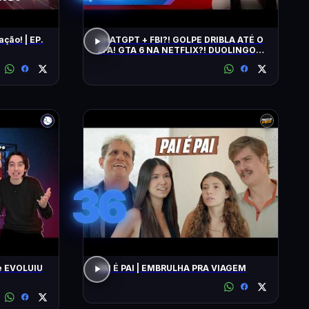
ação! | EP.
CHATGPT + FBI?! GOLPE DRIBLA ATÉ O
2FA! GTA 6 NA NETFLIX?! DUOLINGO
IRRITA USUÁRIOS! CHATGPT + FBI
36
e EVOLUIU
PAI É PAI | EMBRULHA PRA VIAGEM