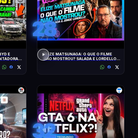
28
BYD E
ELIZE MATSUNAGA: O QUE O FILME
ONTADORAS
NÃO MOSTROU? SALADA E LORDELLO -
Inteligência Ltda. Podcast #1901
32