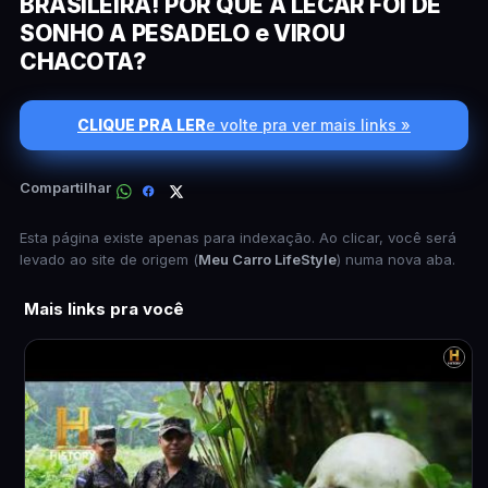
BRASILEIRA! POR QUE A LECAR FOI DE
SONHO A PESADELO e VIROU
CHACOTA?
CLIQUE PRA LER
e volte pra ver mais links »
Compartilhar
Esta página existe apenas para indexação. Ao clicar, você será
levado ao site de origem (
Meu Carro LifeStyle
) numa nova aba.
Mais links pra você