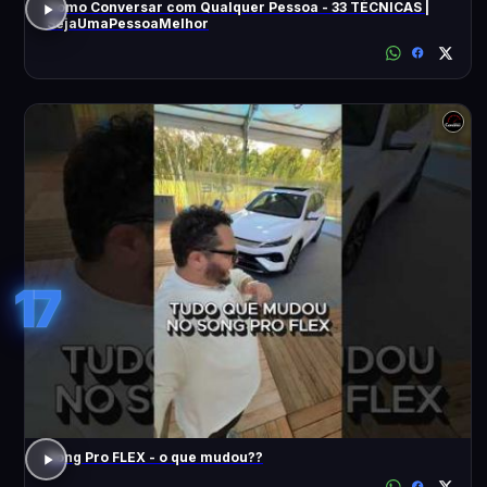
Como Conversar com Qualquer Pessoa - 33 TÉCNICAS |
SejaUmaPessoaMelhor
17
Song Pro FLEX - o que mudou??