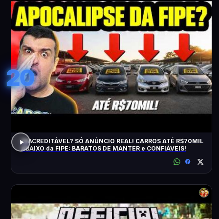
20
INACREDITÁVEL? SÓ ANÚNCIO REAL! CARROS ATÉ R$70MIL
ABAIXO da FIPE: BARATOS DE MANTER e CONFIÁVEIS!