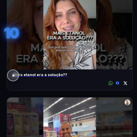
10
Mais etanol era a solução??