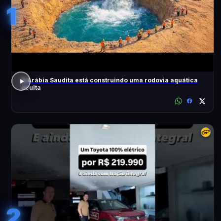
1
A Arábia Saudita está construindo uma rodovia aquática
oculta
2