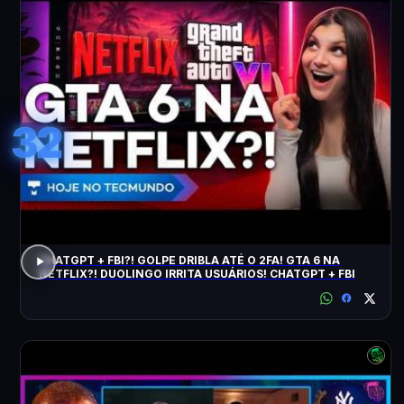
32
CHATGPT + FBI?! GOLPE DRIBLA ATÉ O 2FA! GTA 6 NA
NETFLIX?! DUOLINGO IRRITA USUÁRIOS! CHATGPT + FBI