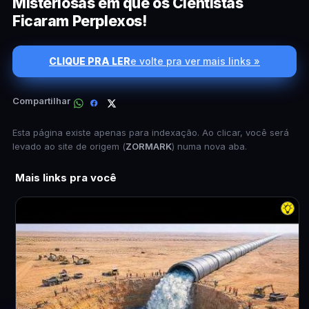
Misteriosas em que os Cientistas
Ficaram Perplexos!
CLIQUE PRA LER
e volte pra ver mais links »
Compartilhar
Esta página existe apenas para indexação. Ao clicar, você será
levado ao site de origem (
ZORMARK
) numa nova aba.
Mais links pra você