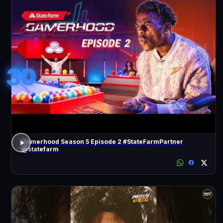
30
Gamerhood Season 5 Episode 2 #StateFarmPartner
@statefarm