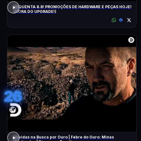
ESQUENTA 8.8! PROMOÇÕES DE HARDWARE E PEÇAS HOJE!
(HORA DO UPGRADE!)
26
Dúvidas na Busca por Ouro | Febre do Ouro: Minas