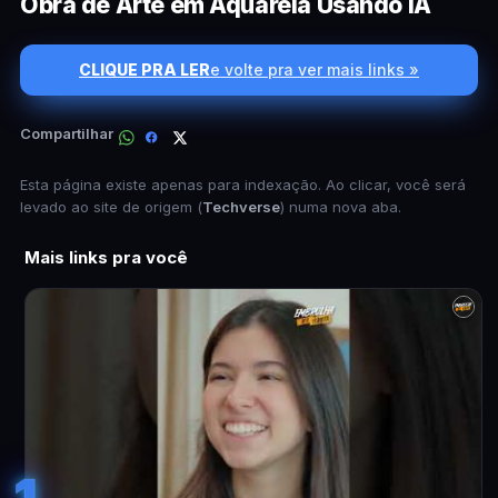
Obra de Arte em Aquarela Usando IA
CLIQUE PRA LER
e volte pra ver mais links »
Compartilhar
Esta página existe apenas para indexação. Ao clicar, você será
levado ao site de origem (
Techverse
) numa nova aba.
Mais links pra você
1