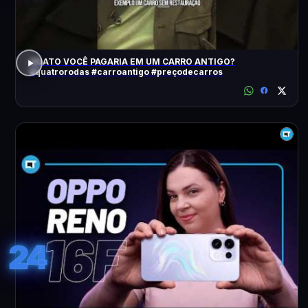
QUATO VOCÊ PAGARIA EM UM CARRO ANTIGO?
#quatrorodas #carroantigo #preçodecarros
24