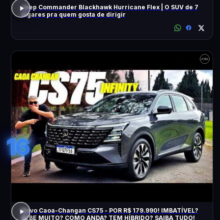
Jeep Commander Blackhawk Hurricane Flex | O SUV de 7
lugares pra quem gosta de dirigir
16
Novo Caoa-Changan CS75 - POR R$ 179.990! IMBATÍVEL?
BEBE MUITO? COMO ANDA? TEM HÍBRIDO? SAIBA TUDO!