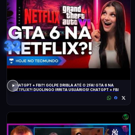
32
CHATGPT + FBI?! GOLPE DRIBLA ATÉ O 2FA! GTA 6 NA
NETFLIX?! DUOLINGO IRRITA USUÁRIOS! CHATGPT + FBI