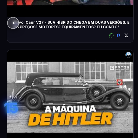
Novo iCaur V27 - SUV HÍBRIDO CHEGA EM DUAS VERSÕES. E
OS PREÇOS? MOTORES? EQUIPAMENTOS? EU CONTO!
15