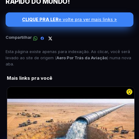
RÁPIDO DO MUNDO!
CLIQUE PRA LER
e volte pra ver mais links »
Compartilhar
Esta página existe apenas para indexação. Ao clicar, você será
levado ao site de origem (
Aero Por Trás da Aviação
) numa nova
aba.
Mais links pra você