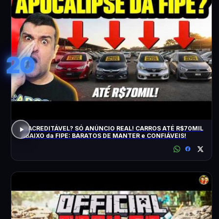
20
INACREDITÁVEL? SÓ ANÚNCIO REAL! CARROS ATÉ R$70MIL
ABAIXO da FIPE: BARATOS DE MANTER e CONFIÁVEIS!